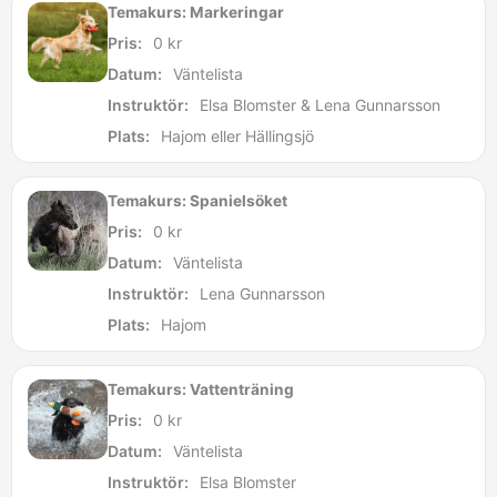
Temakurs: Markeringar
Pris:
0
kr
Datum:
Väntelista
Instruktör:
Elsa Blomster & Lena Gunnarsson
Plats:
Hajom eller Hällingsjö
Temakurs: Spanielsöket
Pris:
0
kr
Datum:
Väntelista
Instruktör:
Lena Gunnarsson
Plats:
Hajom
Temakurs: Vattenträning
Pris:
0
kr
Datum:
Väntelista
Instruktör:
Elsa Blomster