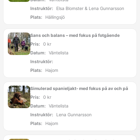
Instruktör:
Elsa Blomster & Lena Gunnarsson
Plats:
Hällingsjö
Sans och balans – med fokus på fotgående
Pris:
0
kr
Datum:
Väntelista
Instruktör:
Plats:
Hajom
Simulerad spanieljakt- med fokus på av och på
Pris:
0
kr
Datum:
Väntelista
Instruktör:
Lena Gunnarsson
Plats:
Hajom