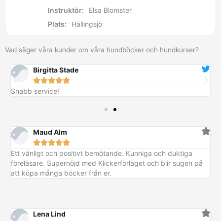
Instruktör:
Elsa Blomster
Plats:
Hällingsjö
Vad säger våra kunder om våra hundböcker och hundkurser?
Birgitta Stade





Snabb service!
B
Maud Alm





Ett vänligt och positivt bemötande. Kunniga och duktiga
föreläsare. Supernöjd med Klickerförlaget och blir sugen på
att köpa många böcker från er.
Lena Lind