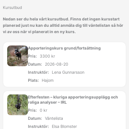
Kursutbud
P
P
P
P
P
Nedan ser du hela vårt kursutbud. Finns det ingen kursstart
r
r
r
r
r
planerad just nu kan du alltid anmäla dig till väntelistan så hör
i
i
i
i
i
vi av oss när vi planerat in en ny kurs.
s
s
s
s
s
i
i
i
i
i
Apporteringskurs grund/fortsättning
n
n
n
n
n
Pris:
3300
kr
t
t
t
t
t
e
e
e
e
e
Datum:
2026-08-20
r
r
r
r
r
Instruktör:
Lena Gunnarsson
v
v
v
v
v
Plats:
Hajom
a
a
a
a
a
l
l
l
l
l
l
l
l
l
l
Efterfesten – kluriga apporteringsupplägg och
:
:
:
:
:
roliga analyser – IRL
8
8
8
8
6
Pris:
0
kr
5
5
5
5
3
Datum:
Väntelista
0
0
0
0
0
Instruktör:
Elsa Blomster
0