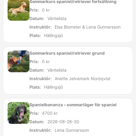
Sommarkurs spaniel/retriever fortsättning
Pris:
0
kr
Datum:
Väntelista
Instruktör:
Elsa Blomster & Lena Gunnarsson
Plats:
Hällingsjö
Sommarkurs spaniel/retriever grund
Pris:
0
kr
Datum:
Väntelista
Instruktör:
Anette Jelvemark Nordqvist
Plats:
Hällingsjö
Spanielbonanza – sommarläger för spaniel
Pris:
4700
kr
Datum:
2026-08-28-30
Instruktör:
Lena Gunnarsson