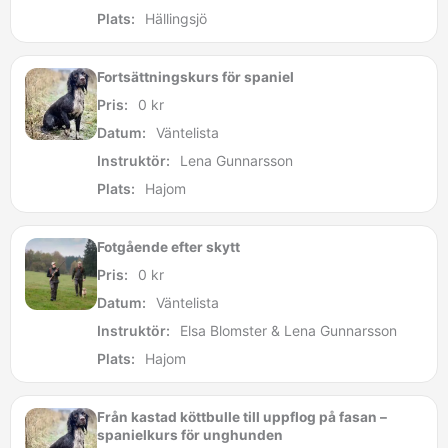
k
k
k
k
Plats:
Hällingsjö
r
r
r
r
k
t
t
t
t
r
Fortsättningskurs för spaniel
i
i
i
i
t
l
l
l
l
i
Pris:
0
kr
l
l
l
l
l
Datum:
Väntelista
7
7
7
7
l
Instruktör:
Lena Gunnarsson
6
6
6
6
1
Plats:
Hajom
5
5
5
5
0
0
0
0
0
5
0
Fotgående efter skytt
k
k
k
k
0
Pris:
0
kr
r
r
r
r
k
Datum:
Väntelista
r
Instruktör:
Elsa Blomster & Lena Gunnarsson
Plats:
Hajom
Från kastad köttbulle till uppflog på fasan –
spanielkurs för unghunden