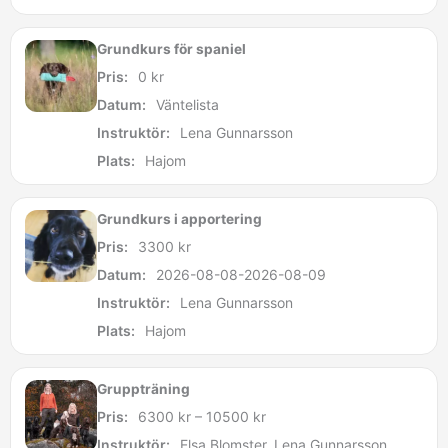
Grundkurs för spaniel
Pris:
0
kr
Datum:
Väntelista
Instruktör:
Lena Gunnarsson
Plats:
Hajom
Grundkurs i apportering
Pris:
3300
kr
Datum:
2026-08-08-2026-08-09
Instruktör:
Lena Gunnarsson
Plats:
Hajom
Gruppträning
Pris:
6300
kr
–
10500
kr
Instruktör:
Elsa Blomster, Lena Gunnarsson