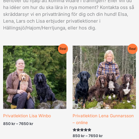
Behöver du hjälp att komma vidare i träningen? Eller vill du
ha idéer om hur du ska lära in nya moment? Kontakta oss så
skräddarsyr vi en privatträning för dig och din hund! Elsa,
Lena, Lars och Lisa erbjuder privatlektioner i
Hällingsjö/Hajom/Herrljunga, eller hos dig.
Prisintervall:
Prisintervall:
Rea!
Rea!
850 kr
850 kr
till
till
7650 kr
7650 kr
Privatlektion Lisa Winbo
Privatlektion Lena Gunnarsson
– online
850
kr
–
7650
kr
Betygsatt
850
kr
–
7650
kr
5.00