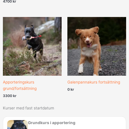
4700
kr
Apporteringskurs
Galenpannakurs fortsättning
grund/fortsättning
0
kr
3300
kr
Kurser med fast startdatum
Grundkurs i apportering