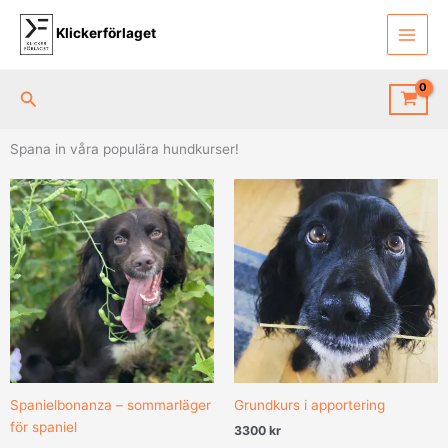
Hoppa
till
Klickerförlaget
innehåll
Sök
Spana in våra populära hundkurser!
Spanielbonanza – sommarläger
Grundkurs i apportering
för spaniel
3300
kr