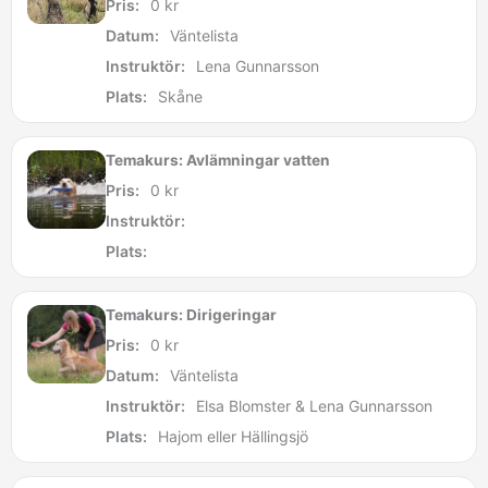
Pris:
0
kr
Datum:
Väntelista
Instruktör:
Lena Gunnarsson
Plats:
Skåne
Temakurs: Avlämningar vatten
Pris:
0
kr
Instruktör:
Plats:
Temakurs: Dirigeringar
Pris:
0
kr
Datum:
Väntelista
Instruktör:
Elsa Blomster & Lena Gunnarsson
Plats:
Hajom eller Hällingsjö