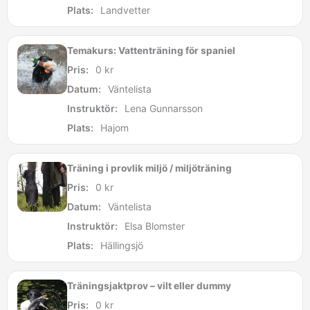
Plats:
Landvetter
Temakurs: Vattenträning för spaniel
Pris:
0
kr
Datum:
Väntelista
Instruktör:
Lena Gunnarsson
Plats:
Hajom
Träning i provlik miljö / miljöträning
Pris:
0
kr
Datum:
Väntelista
Instruktör:
Elsa Blomster
Plats:
Hällingsjö
Träningsjaktprov – vilt eller dummy
Pris:
0
kr