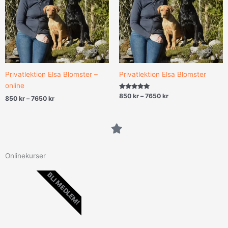
Privatlektion Elsa Blomster –
Privatlektion Elsa Blomster
online
Betygsatt
850
kr
–
7650
kr
850
kr
–
7650
kr
5.00
av 5
Onlinekurser
BLI MEDLEM!