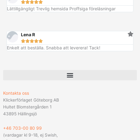





Lättillgängligt Trevlig hemsida Proffsiga föreläsningar
Lena R





Enkelt att beställa. Snabba att leverera! Tack!
Kontakta oss
Klickerförlaget Göteborg AB
Hultet Blomstergården 1
43895 Hällingsjö
+46 703-00 80 99
(vardagar kl 9-18, ej Swish,