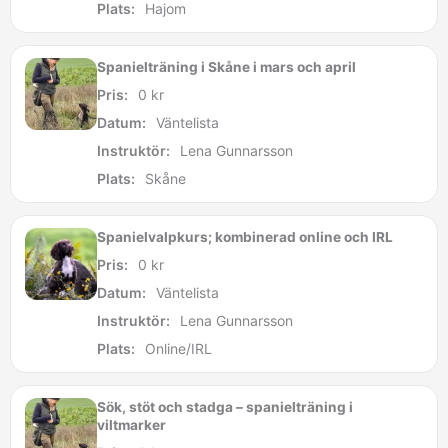
Plats:
Hajom
Spanielträning i Skåne i mars och april
Pris:
0
kr
Datum:
Väntelista
Instruktör:
Lena Gunnarsson
Plats:
Skåne
Spanielvalpkurs; kombinerad online och IRL
Pris:
0
kr
Datum:
Väntelista
Instruktör:
Lena Gunnarsson
Plats:
Online/IRL
Sök, stöt och stadga – spanielträning i
viltmarker