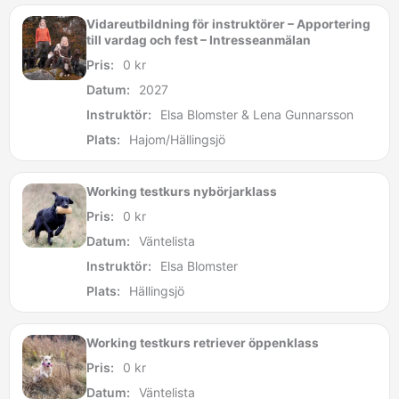
Vidareutbildning för instruktörer – Apportering
till vardag och fest – Intresseanmälan
Pris:
0
kr
Datum:
2027
Instruktör:
Elsa Blomster & Lena Gunnarsson
Plats:
Hajom/Hällingsjö
Working testkurs nybörjarklass
Pris:
0
kr
Datum:
Väntelista
Instruktör:
Elsa Blomster
Plats:
Hällingsjö
Working testkurs retriever öppenklass
Pris:
0
kr
Datum:
Väntelista