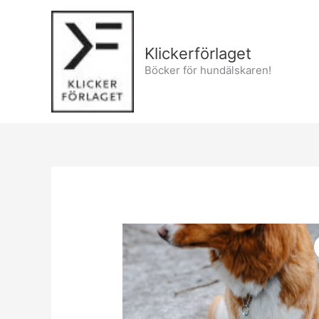
Hoppa
till
innehåll
Klickerförlaget
Böcker för hundälskaren!