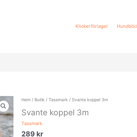
Klickerförlaget
Hundböc
Svante
Hem
/
Butik
/
Tassmark
/ Svante koppel 3m
koppel
Svante koppel 3m
3m
mängd
Tassmark
289
kr