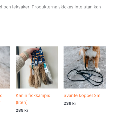
el och leksaker. Produkterna skickas inte utan kan
ed
Kanin fickkampis
Svante koppel 2m
W
(liten)
239
kr
289
kr