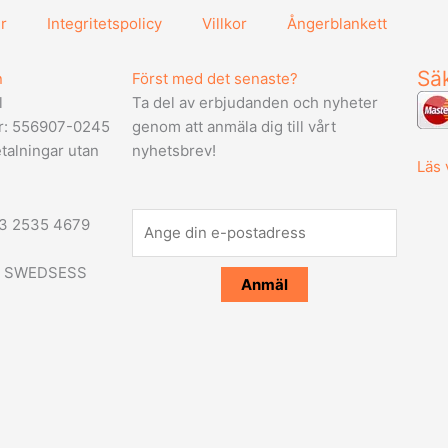
r
Integritetspolicy
Villkor
Ångerblankett
Säk
n
Först med det senaste?
l
Ta del av erbjudanden och nyheter
r: 556907-0245
genom att anmäla dig till vårt
talningar utan
nyhetsbrev!
Läs 
03 2535 4679
id: SWEDSESS