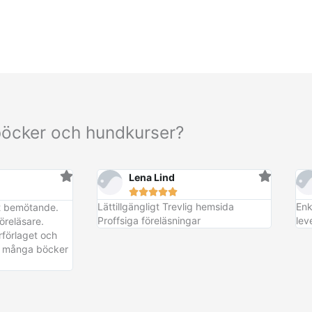
böcker och hundkurser?
Lena Lind





Lättillgängligt Trevlig hemsida
Enk
vt bemötande.
Proffsiga föreläsningar
lev
öreläsare.
förlaget och
pa många böcker