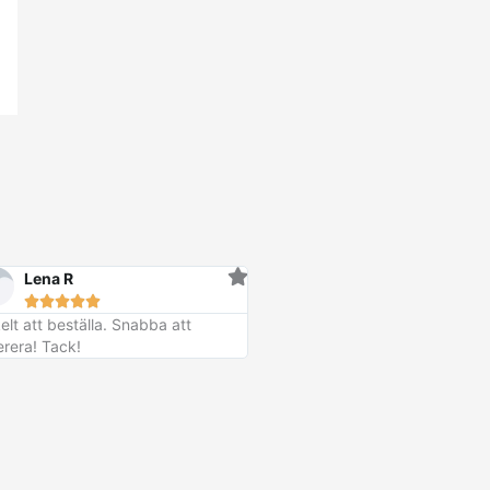
Lena R





elt att beställa. Snabba att
erera! Tack!