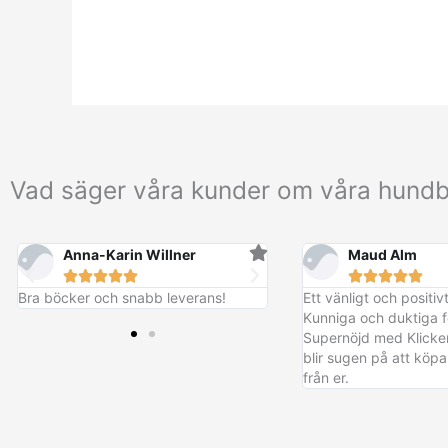
Vad säger våra kunder om våra hund
Anna-Karin Willner
Maud Alm










Bra böcker och snabb leverans!
Ett vänligt och positi
Kunniga och duktiga f
Supernöjd med Klicker
blir sugen på att kö
från er.