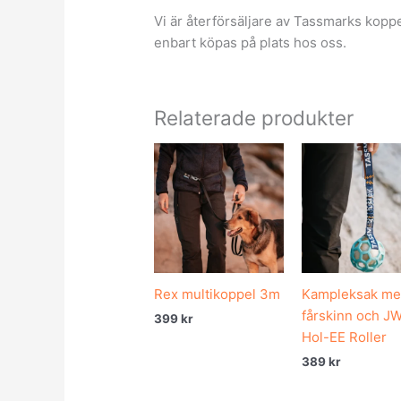
Vi är återförsäljare av Tassmarks kopp
enbart köpas på plats hos oss.
Relaterade produkter
Rex multikoppel 3m
Kampleksak m
fårskinn och J
399
kr
Hol-EE Roller
389
kr