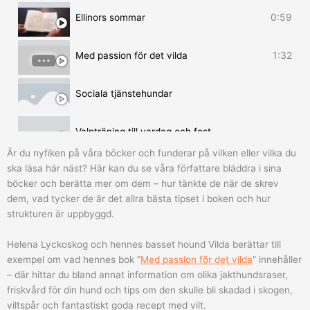
0:59
Ellinors sommar
1:32
Med passion för det vilda
Sociala tjänstehundar
Valpträning till vardag och fest
Är du nyfiken på våra böcker och funderar på vilken eller vilka du
ska läsa här näst? Här kan du se våra författare bläddra i sina
Rallylydnad
böcker och berätta mer om dem – hur tänkte de när de skrev
dem, vad tycker de är det allra bästa tipset i boken och hur
KLICK - hundfotografering med glädje
strukturen är uppbyggd.
Helena Lyckoskog och hennes basset hound Vilda berättar till
Rörelseboken
exempel om vad hennes bok ”
Med passion för det vilda
” innehåller
– där hittar du bland annat information om olika jakthundsraser,
friskvård för din hund och tips om den skulle bli skadad i skogen,
viltspår och fantastiskt goda recept med vilt.