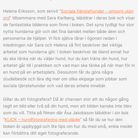
Blygerhundar
Helena Eriksson, som skrivit ”
Sociala tjänstehundar – omsorg utan
ord
” tillsammans med Sara Karlberg, bläddrar i deras bok och visar
de fantastiska bilderna som finns i boken. Det syns tydligt hur stor
nytta hundarna gör och det fina bandet mellan både dem och
personerna de hjälper. Vi fick själva tårar i ögonen redan i
inledningen när Sara och Helena så fint beskriver det viktiga
arbetet som hundarna gör. I boken beskriver de bland annat hur
du ska tänka när du väljer hund, hur du kan träna din hund, hur
arbetet går till i praktiken och vad man ska tänka på när man för in
en hund på en arbetsplats. Dessutom får du göra några
studiebesök och lära dig mer om olika ekipage som jobbar som
sociala tjänstehundar och vad deras arbete innebär.
Gillar du att fotografera? Då är chansen stor att du någon gång
tagit en bild eller två på din hund, men att bilden kanske inte blev
som du vill. Titta på filmen där Åsa Jakobsson bläddrar i sin bok
”
KLICK – hundfotografering med glädje
” så får du se hur den
boken är uppbyggd och lite tips om hur du med små, enkla medel
kan förbättra ditt eget fotograferande.