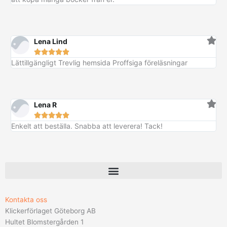
e
r
0
:
t
:
4
k
v
4
k
8
r
a
4
r
9
.
r
7
Lena Lind
:





k
5
k
Lättillgängligt Trevlig hemsida Proffsiga föreläsningar
r
3
r
.
9
.
k
Lena R
r





.
Enkelt att beställa. Snabba att leverera! Tack!
Kontakta oss
Klickerförlaget Göteborg AB
Hultet Blomstergården 1