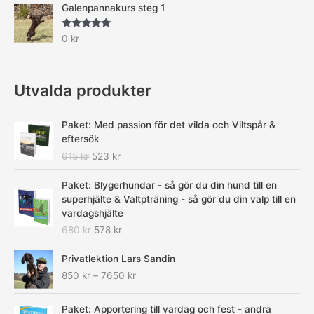
Galenpannakurs steg 1
Betygsatt
0
kr
5.00
av 5
Utvalda produkter
D
D
Paket: Med passion för det vilda och Viltspår &
e
e
eftersök
t
t
615
kr
523
kr
u
n
r
u
D
D
Paket: Blygerhundar - så gör du din hund till en
s
v
e
e
superhjälte & Valtpträning - så gör du din valp till en
p
a
t
t
vardagshjälte
r
r
u
n
680
kr
578
kr
u
a
r
u
n
n
s
v
P
Privatlektion Lars Sandin
g
d
p
a
r
l
e
850
kr
–
7650
kr
r
r
i
i
p
u
a
s
g
r
D
D
n
n
i
Paket: Apportering till vardag och fest - andra