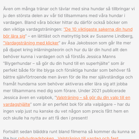
Även om många tränar och tävlar med sina hundar så tillbringar vi
ju den största delen av vår tid tillsammans med våra hundar i
vardagen. Bland våra böcker hittar du därför också böcker om
den viktiga vardagsträningen:
”De 10 viktigaste sakerna din hund
bör lära sig
” – en lättläst och matnyttig bok av Susanne Lindberg,
”Vardagsträning med klicker
” av Åsa Jakobsson som går lite mer
på djupet kring inlärningsteorin och hur du lär din hund allt den
behöver kunna i vardagen och så förstås Jessica Manns
”Blygerhundar – så gör du din hund till en superhjälte” som är
perfekt både för lite blyga och försiktiga hundar som behöver få
bättre självförtroende men även för de lite mer självständiga och
framåt hundarna som behöver aktiveras eller lära sig att jobba
mer tillsammans med dig som förare. Under 2021 publicerade
Jessica även en valpbok, ”
Valpträning – så gör du din valp till en
vardagshjälte
” som är en perfekt bok för alla valpägare – har du
ingen valp just nu kanske du vet någon som precis fått hem en
och skulle ha nytta av att få den i present!
Fortsätt sedan bläddra runt bland filmerna så kommer du kunna se
lite hur
rallylydnadsboken
,
Valpträning till vardag och fest
,