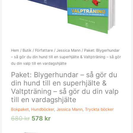
&
Valtpträning
-
så
gör
du
din
valp
Hem
/
Butik
/
Författare
/
Jessica Mann
/ Paket: Blygerhundar
till
– så gör du din hund till en superhjälte & Valtpträning – så gör
en
du din valp till en vardagshjälte
vardagshjälte
Paket: Blygerhundar – så gör du
mängd
din hund till en superhjälte &
Valtpträning – så gör du din valp
till en vardagshjälte
Bokpaket
,
Hundböcker
,
Jessica Mann
,
Tryckta böcker
680
kr
578
kr
Det
Det