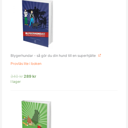
ursprungliga
nuvarande
priset
priset
var:
är:
340 kr.
289 kr.
Blygerhundar - så gör du din hund till en superhjälte
Provläs lite i boken
340
kr
289
kr
I lager
Det
Det
ursprungliga
nuvarande
priset
priset
var:
är:
340 kr.
289 kr.