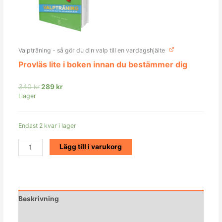
Valpträning - så gör du din valp till en vardagshjälte
Provläs lite i boken innan du bestämmer dig
340
kr
289
kr
I lager
Endast 2 kvar i lager
Lägg till i varukorg
Beskrivning
Ytterligare information