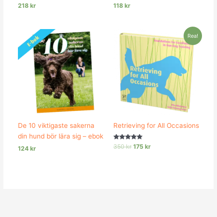
218
kr
118
kr
Det
Det
Rea!
ursprungliga
nuvarande
priset
priset
var:
är:
350 kr.
175 kr.
De 10 viktigaste sakerna
Retrieving for All Occasions
din hund bör lära sig – ebok
Betygsatt
350
kr
175
kr
124
kr
5.00
av 5