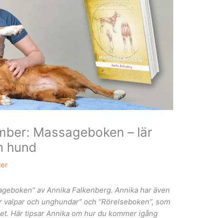
ber: Massageboken – lär
n hund
ter
geboken” av Annika Falkenberg. Annika har även
ör valpar och unghundar” och “Rörelseboken”, som
get. Här tipsar Annika om hur du kommer igång