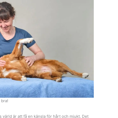
 bra!
 värld är att få en känsla för hårt och mjukt. Det