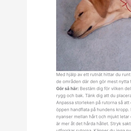
Med hjälp av ett rutnät hittar du ru
de områden där den gör mest nytta f
Gör så här:
Bestäm dig för vilken del
rygg och bak. Tänk dig att du placera
Anpassa storleken på rutorna så att 
öppen handflata på hundens kropp. 
nyanser mellan hårt och mjukt letar 
är mer åt det hårda hållet. Stryk sa
utforskar rutorna. Känner du inga ny