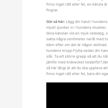
finns inget rätt eller fel, en känsla ä
fingrar.
Gör så här:
Lägg din hand i hundens k
mjukt sjunker in i hundens muskler. 
likna känslan vid en mjuk vetedeg, v
sakta några centimeter neråt med h
känn efter om det är någon skillnad.
hundens kropp.Flytta sedan din hand
slår. Ta ett större grepp så att du n
jämför med knävecket nedanför?Jämfö
så här långt är att du ska uppleva a
finns inget rätt eller fel, bara din e