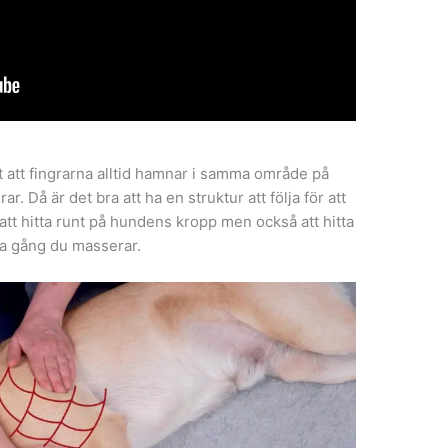
t att fingrarna alltid hamnar i samma område på
 Då är det bra att ha en struktur att följa för att
 att hitta runt på hundens kropp men också att hitta
sta gång du masserar.