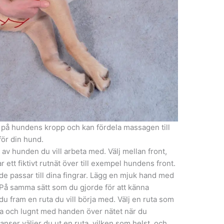
nt på hundens kropp och kan fördela massagen till
ör din hund.
 av hunden du vill arbeta med. Välj mellan front,
r ett fiktivt rutnät över till exempel hundens front.
de passar till dina fingrar. Lägg en mjuk hand med
På samma sätt som du gjorde för att känna
du fram en ruta du vill börja med. Välj en ruta som
kta och lugnt med handen över nätet när du
anser väljer du ut en ruta, vilken som helst, och