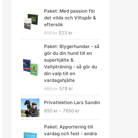
D
D
Paket: Med passion för
e
e
det vilda och Viltspår &
t
t
eftersök
u
n
615
kr
523
kr
r
u
s
v
D
D
Paket: Blygerhundar - så
p
a
e
e
gör du din hund till en
r
r
t
t
superhjälte &
u
a
u
n
Valtpträning - så gör du
n
n
r
u
din valp till en
g
d
s
v
vardagshjälte
l
e
p
a
680
kr
578
kr
i
p
r
r
g
r
u
a
P
Privatlektion Lars Sandin
a
i
n
n
r
p
s
850
kr
–
7650
kr
g
d
i
r
e
l
e
s
i
t
D
D
i
p
i
Paket: Apportering till
s
ä
e
e
g
r
n
vardag och fest - andra
e
r
t
t