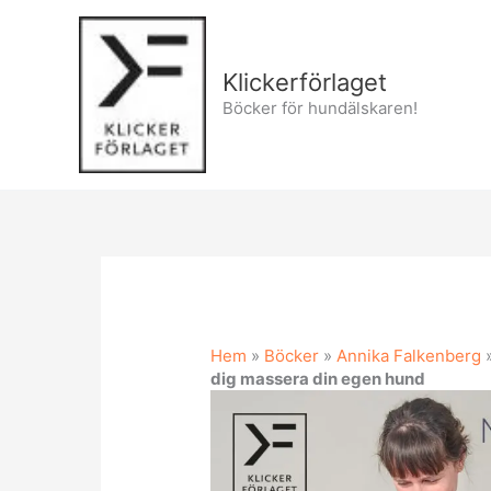
Hoppa
till
innehåll
Klickerförlaget
Böcker för hundälskaren!
Hem
»
Böcker
»
Annika Falkenberg
dig massera din egen hund