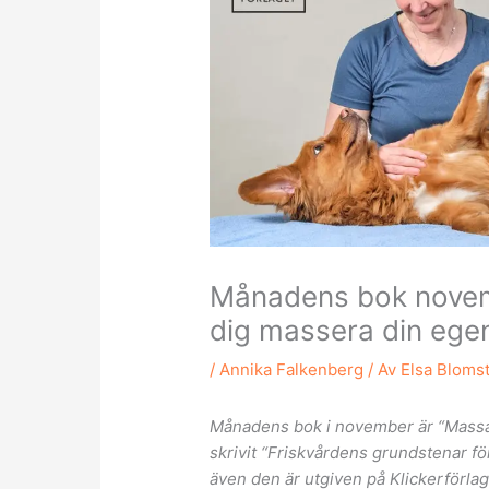
Månadens bok novem
dig massera din ege
/
Annika Falkenberg
/ Av
Elsa Bloms
Månadens bok i november är “Massa
skrivit “Friskvårdens grundstenar f
även den är utgiven på Klickerförla