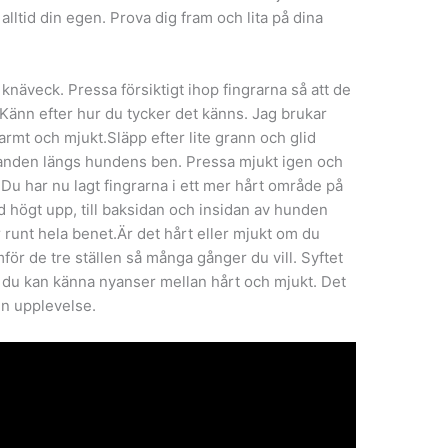
r alltid din egen. Prova dig fram och lita på dina
näveck. Pressa försiktigt ihop fingrarna så att de
Känn efter hur du tycker det känns. Jag brukar
armt och mjukt.Släpp efter lite grann och glid
anden längs hundens ben. Pressa mjukt igen och
 Du har nu lagt fingrarna i ett mer hårt område på
 högt upp, till baksidan och insidan av hunden
år runt hela benet.Är det hårt eller mjukt om du
r de tre ställen så många gånger du vill. Syftet
tt du kan känna nyanser mellan hårt och mjukt. Det
gen upplevelse.