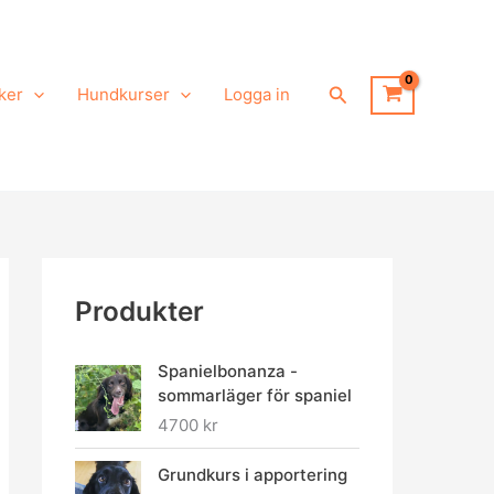
Sök
ker
Hundkurser
Logga in
Produkter
Spanielbonanza -
sommarläger för spaniel
4700
kr
Grundkurs i apportering