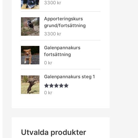
3300
kr
Apporteringskurs
grund/fortsättning
3300
kr
Galenpannakurs
fortsättning
0
kr
Galenpannakurs steg 1
0
kr
Betygsatt
5.00
av 5
Utvalda produkter