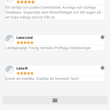
v
4
r





i
t
6
a
2
.
s
ä
Ett vänligt och positivt bemötande. Kunniga och duktiga
5
r
6
e
r
föreläsare. Supernöjd med Klickerförlaget och blir sugen på
0
:
t
:
att köpa många böcker från er.
4
k
v
4
k
8
r
a
4
r
9
.
r
7
:
Lena Lind
k
5
k





r
3
r
Lättillgängligt Trevlig hemsida Proffsiga föreläsningar
.
9
.
k
r
Lena R
.





Enkelt att beställa. Snabba att leverera! Tack!