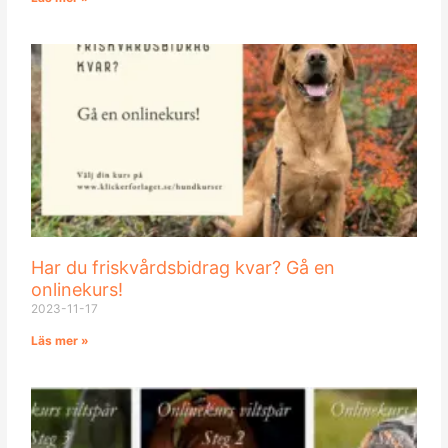
Har du friskvårdsbidrag kvar? Gå en
onlinekurs!
2023-11-17
Läs mer »