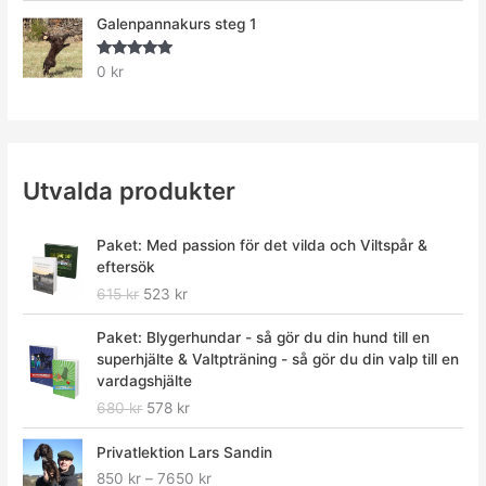
Galenpannakurs steg 1
Betygsatt
0
kr
5.00
av 5
Utvalda produkter
D
D
Paket: Med passion för det vilda och Viltspår &
e
e
eftersök
t
t
615
kr
523
kr
u
n
r
u
D
D
Paket: Blygerhundar - så gör du din hund till en
s
v
e
e
superhjälte & Valtpträning - så gör du din valp till en
p
a
t
t
vardagshjälte
r
r
u
n
680
kr
578
kr
u
a
r
u
n
n
s
v
P
Privatlektion Lars Sandin
g
d
p
a
r
l
e
850
kr
–
7650
kr
r
r
i