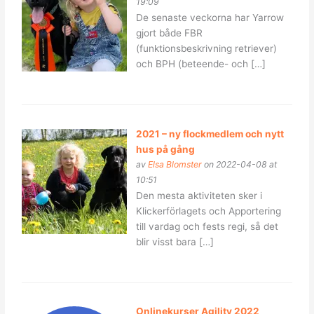
19:09
De senaste veckorna har Yarrow
gjort både FBR
(funktionsbeskrivning retriever)
och BPH (beteende- och […]
2021 – ny flockmedlem och nytt
hus på gång
av
Elsa Blomster
on 2022-04-08 at
10:51
Den mesta aktiviteten sker i
Klickerförlagets och Apportering
till vardag och fests regi, så det
blir visst bara […]
Onlinekurser Agility 2022