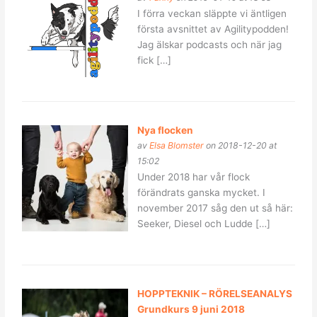
I förra veckan släppte vi äntligen
första avsnittet av Agilitypodden!
Jag älskar podcasts och när jag
fick […]
Nya flocken
av
Elsa Blomster
on 2018-12-20 at
15:02
Under 2018 har vår flock
förändrats ganska mycket. I
november 2017 såg den ut så här:
Seeker, Diesel och Ludde […]
HOPPTEKNIK – RÖRELSEANALYS
Grundkurs 9 juni 2018