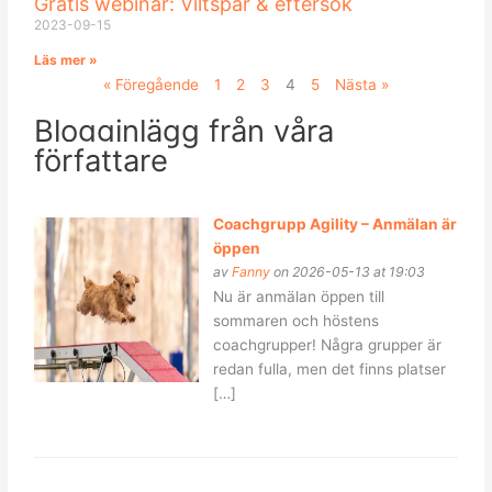
Gratis webinar: Viltspår & eftersök
2023-09-15
Läs mer »
« Föregående
1
2
3
4
5
Nästa »
Blogginlägg från våra
författare
Coachgrupp Agility – Anmälan är
öppen
av
Fanny
on 2026-05-13 at 19:03
Nu är anmälan öppen till
sommaren och höstens
coachgrupper! Några grupper är
redan fulla, men det finns platser
[…]