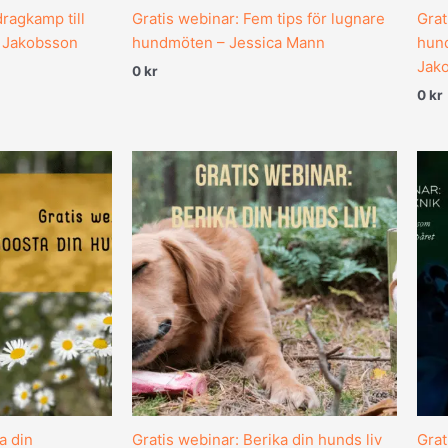
dragkamp till
Gratis webinar: Fem tips för lugnare
Grat
 Jakobsson
hundmöten – Jessica Mann
hund
Jak
0
kr
0
kr
a din
Gratis webinar: Berika din hunds liv
Grat