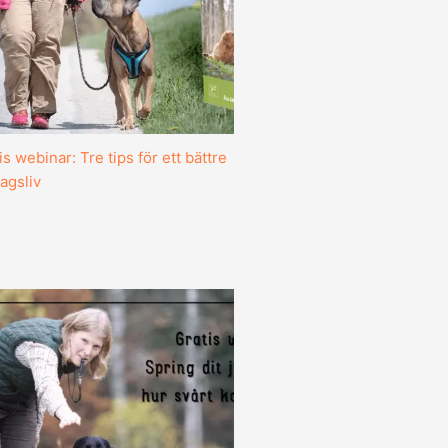
is webinar: Tre tips för ett bättre
agsliv