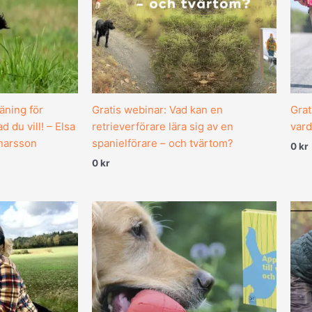
äning för
Gratis webinar: Vad kan en
Grat
d du vill! – Elsa
retrieverförare lära sig av en
vard
narsson
spanielförare – och tvärtom?
0
kr
0
kr