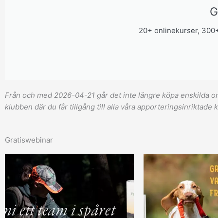
G
20+ onlinekurser, 300+
Från och med 2026-04-21 går det inte längre köpa enskilda o
klubben där du får tillgång till alla våra apporteringsinriktade 
Gratiswebinar