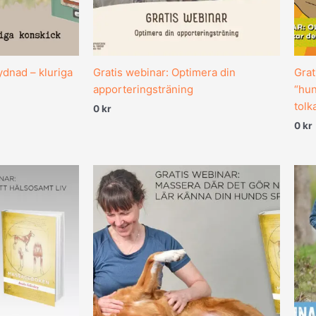
ydnad – kluriga
Gratis webinar: Optimera din
Grat
apporteringsträning
“hun
tolk
0
kr
0
kr