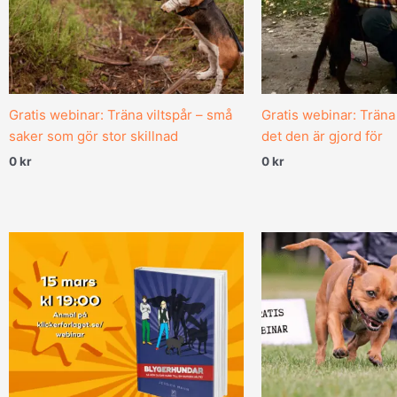
Gratis webinar: Träna viltspår – små
Gratis webinar: Träna 
saker som gör stor skillnad
det den är gjord för
0
kr
0
kr