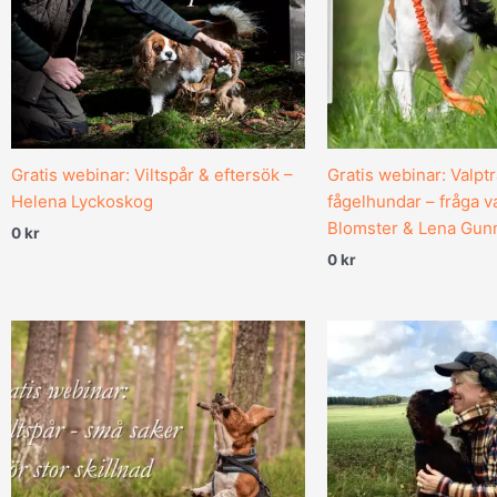
Gratis webinar: Viltspår & eftersök –
Gratis webinar: Valptr
Helena Lyckoskog
fågelhundar – fråga va
Blomster & Lena Gun
0
kr
0
kr