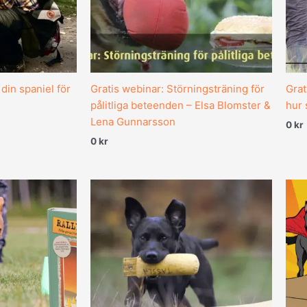
din spaniel för
Gratis webinar: Störningsträning för
Grat
pålitliga beteenden – Elsa Blomster &
hur 
Lena Gunnarsson
0
kr
0
kr