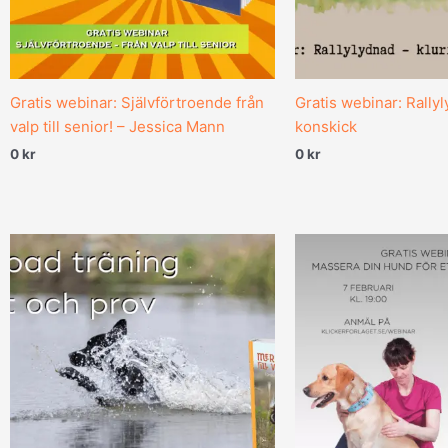
Gratis webinar: Självförtroende från
Gratis webinar: Rallyl
valp till senior! – Jessica Mann
konskick
0
kr
0
kr