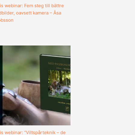
is webinar: Fem steg till bättre
bilder, oavsett kamera – Åsa
obsson
is webinar: “Viltspårteknik – de