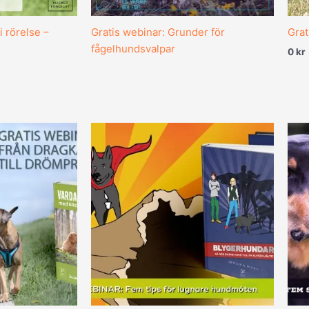
i rörelse –
Gratis webinar: Grunder för
Grat
fågelhundsvalpar
0
kr