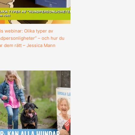
is webinar: Olika typer av
dpersonligheter” – och hur du
ar dem rätt – Jessica Mann