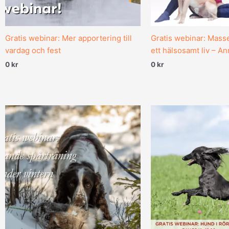
Gratis webinar: Mer apportering till
Gratis webinar: Masse
vardag och fest
ett hälsosamt liv – A
0
kr
0
kr