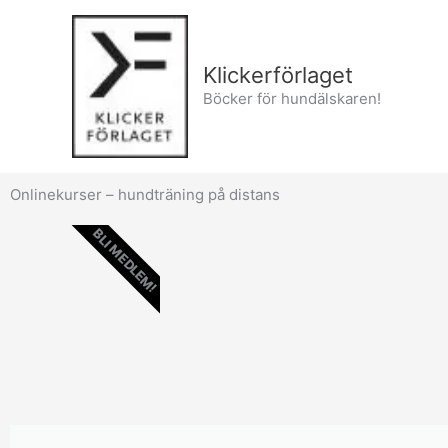
Hoppa
till
innehåll
Klickerförlaget
Böcker för hundälskaren!
Onlinekurser – hundträning på distans
BLI MEDLEM!