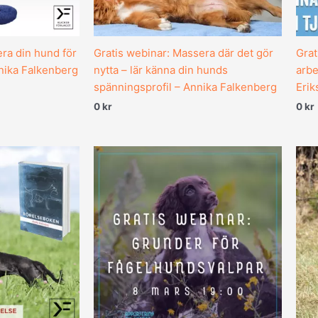
ra din hund för
Gratis webinar: Massera där det gör
Grat
nnika Falkenberg
nytta – lär känna din hunds
arbe
spänningsprofil – Annika Falkenberg
Erik
0
kr
0
kr