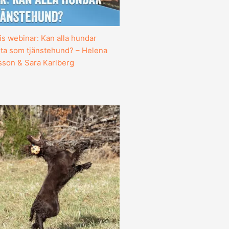
is webinar: Kan alla hundar
ta som tjänstehund? – Helena
sson & Sara Karlberg