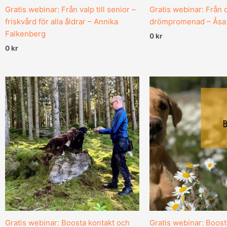
Gratis webinar: Från valp till senior –
Gratis webinar: Från 
friskvård för alla åldrar – Annika
drömpromenad – Åsa
Falkenberg
0
kr
0
kr
Gratis webinar: Boosta kontakt och
Gratis webinar: Boost