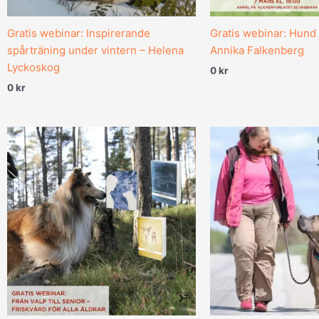
Gratis webinar: Inspirerande
Gratis webinar: Hund 
spårträning under vintern – Helena
Annika Falkenberg
Lyckoskog
0
kr
0
kr