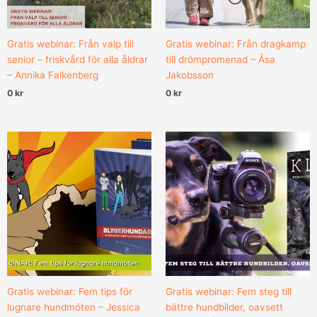
Gratis webinar: Från valp till
Gratis webinar: Från dragkamp
senior – friskvård för alla åldrar
till drömpromenad – Åsa
– Annika Falkenberg
Jakobsson
0
kr
0
kr
Gratis webinar: Fem tips för
Gratis webinar: Fem steg till
lugnare hundmöten – Jessica
bättre hundbilder, oavsett