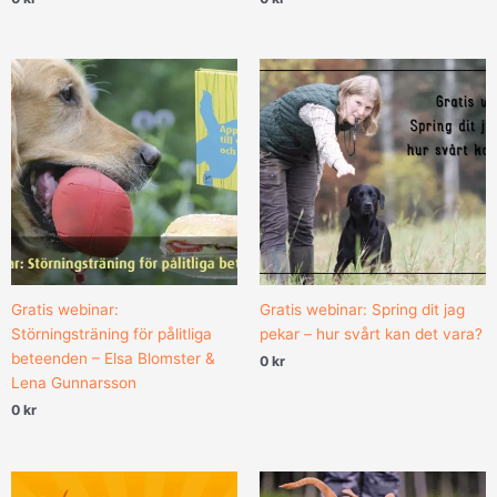
Gratis webinar:
Gratis webinar: Spring dit jag
Störningsträning för pålitliga
pekar – hur svårt kan det vara?
beteenden – Elsa Blomster &
0
kr
Lena Gunnarsson
0
kr