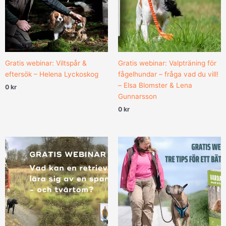
Gratis webinar: Viltspår &
Gratis webinar: Valpträning för
eftersök – Helena Lyckoskog
fågelhundar – fråga vad du vill!
– Elsa Blomster & Lena
0
kr
Gunnarsson
0
kr