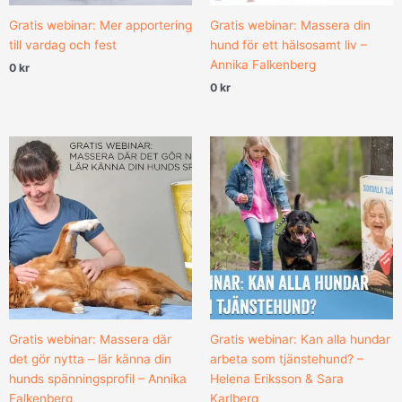
Gratis webinar: Mer apportering
Gratis webinar: Massera din
till vardag och fest
hund för ett hälsosamt liv –
Annika Falkenberg
0
kr
0
kr
Gratis webinar: Massera där
Gratis webinar: Kan alla hundar
det gör nytta – lär känna din
arbeta som tjänstehund? –
hunds spänningsprofil – Annika
Helena Eriksson & Sara
Falkenberg
Karlberg