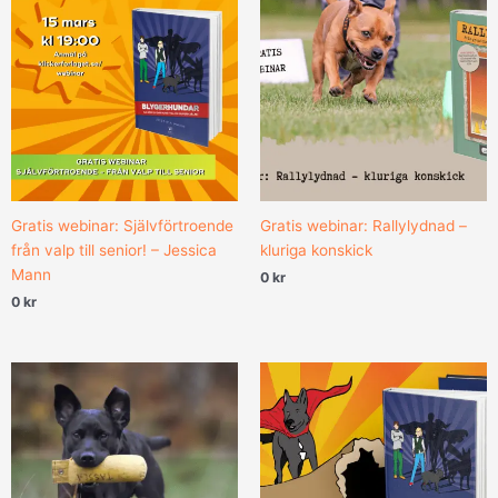
Gratis webinar: Självförtroende
Gratis webinar: Rallylydnad –
från valp till senior! – Jessica
kluriga konskick
Mann
0
kr
0
kr