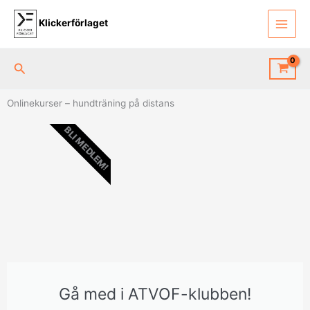
Hoppa
till
Klickerförlaget
innehåll
Sök
Onlinekurser – hundträning på distans
BLI MEDLEM!
Gå med i ATVOF-klubben!