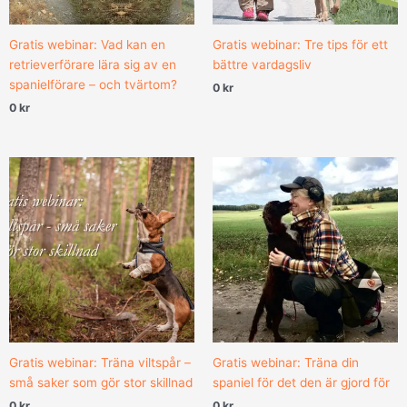
Gratis webinar: Vad kan en
Gratis webinar: Tre tips för ett
retrieverförare lära sig av en
bättre vardagsliv
spanielförare – och tvärtom?
0
kr
0
kr
Gratis webinar: Träna viltspår –
Gratis webinar: Träna din
små saker som gör stor skillnad
spaniel för det den är gjord för
0
kr
0
kr