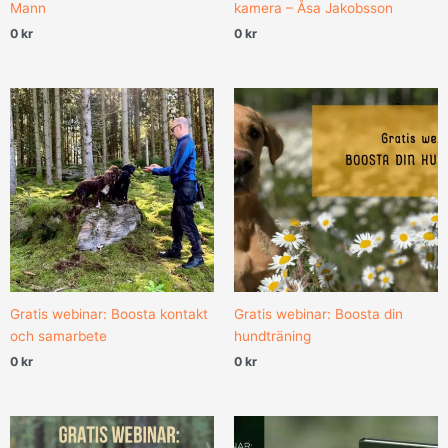
Mann
kamera – Åsa Jakobsson
0
kr
0
kr
Gratis webinar: Boosta kontakt
Gratis webinar: Boosta din
och samarbete
hundträning
0
kr
0
kr