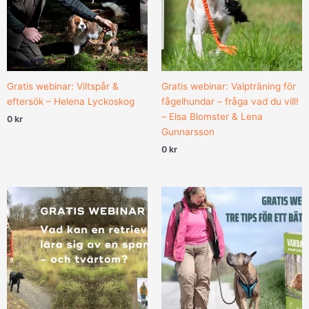
Gratis webinar: Viltspår &
Gratis webinar: Valpträning för
eftersök – Helena Lyckoskog
fågelhundar – fråga vad du vill!
– Elsa Blomster & Lena
0
kr
Gunnarsson
0
kr