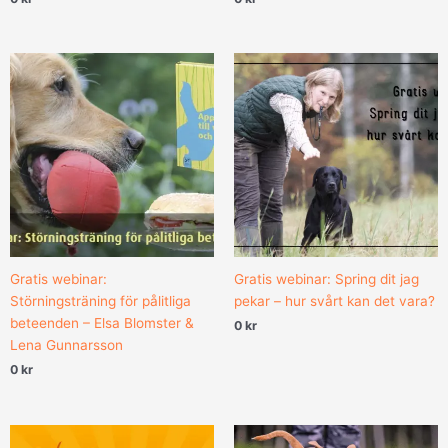
Gratis webinar:
Gratis webinar: Spring dit jag
Störningsträning för pålitliga
pekar – hur svårt kan det vara?
beteenden – Elsa Blomster &
0
kr
Lena Gunnarsson
0
kr