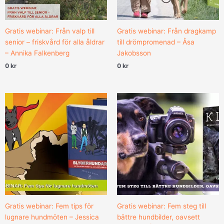
Gratis webinar: Från valp till
Gratis webinar: Från dragkamp
senior – friskvård för alla åldrar
till drömpromenad – Åsa
– Annika Falkenberg
Jakobsson
0
kr
0
kr
Gratis webinar: Fem tips för
Gratis webinar: Fem steg till
lugnare hundmöten – Jessica
bättre hundbilder, oavsett