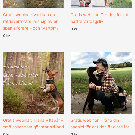
Gratis webinar: Vad kan en
Gratis webinar: Tre tips för ett
retrieverförare lära sig av en
bättre vardagsliv
spanielförare – och tvärtom?
0
kr
0
kr
Gratis webinar: Träna viltspår –
Gratis webinar: Träna din
små saker som gör stor skillnad
spaniel för det den är gjord för
0
kr
0
kr