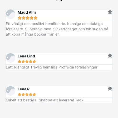
Maud Alm





Ett vänligt och positivt bemötande. Kunniga och duktiga
föreläsare. Supernöjd med Klickerförlaget och blir sugen på
att köpa många böcker från er.
Lena Lind





Lättillgängligt Trevlig hemsida Proffsiga föreläsningar
Lena R





Enkelt att beställa. Snabba att leverera! Tack!