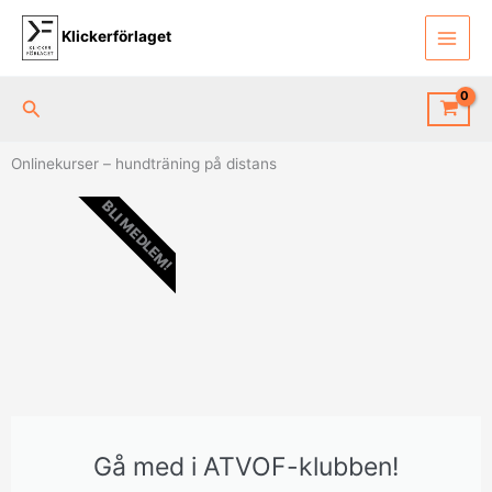
Hoppa
till
Klickerförlaget
innehåll
Sök
Onlinekurser – hundträning på distans
BLI MEDLEM!
Gå med i ATVOF-klubben!