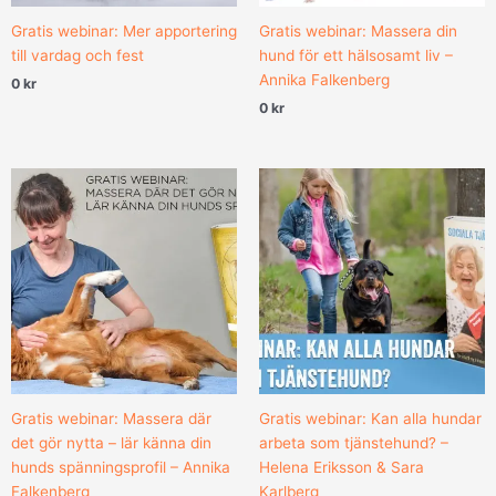
Gratis webinar: Mer apportering
Gratis webinar: Massera din
till vardag och fest
hund för ett hälsosamt liv –
Annika Falkenberg
0
kr
0
kr
Gratis webinar: Massera där
Gratis webinar: Kan alla hundar
det gör nytta – lär känna din
arbeta som tjänstehund? –
hunds spänningsprofil – Annika
Helena Eriksson & Sara
Falkenberg
Karlberg