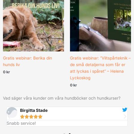
Gratis webinar: Berika din
Gratis webinar: “Viltspårteknik –
hunds liv
de små detaljerna som får er
att lyckas i spåret” – Helena
0
kr
Lyckoskog
0
kr
Vad säger våra kunder om våra hundböcker och hundkurser?
Birgitta Stade





Snabb service!
B