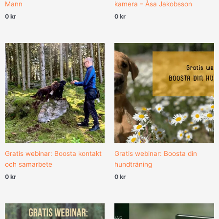
Mann
kamera – Åsa Jakobsson
0
kr
0
kr
Gratis webinar: Boosta kontakt
Gratis webinar: Boosta din
och samarbete
hundträning
0
kr
0
kr