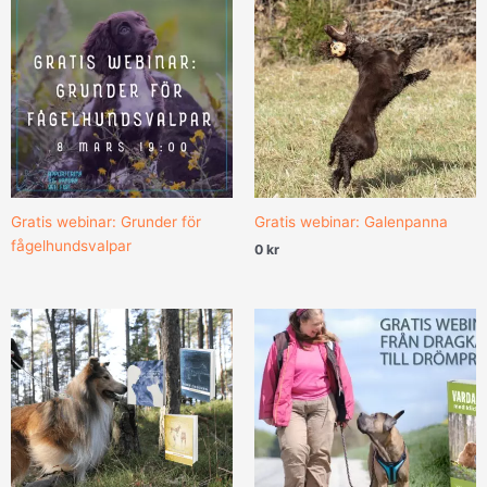
Gratis webinar: Grunder för
Gratis webinar: Galenpanna
fågelhundsvalpar
0
kr