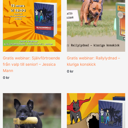
Gratis webinar: Självförtroende
Gratis webinar: Rallylydnad –
från valp till senior! – Jessica
kluriga konskick
Mann
0
kr
0
kr