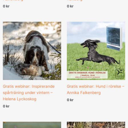
0
kr
0
kr
Gratis webinar: Inspirerande
Gratis webinar: Hund i rörelse –
spårträning under vintern –
Annika Falkenberg
Helena Lyckoskog
0
kr
0
kr