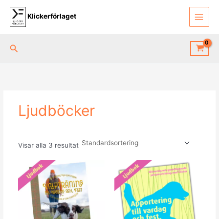
Hoppa
till
Klickerförlaget
innehåll
Sök
Ljudböcker
Visar alla 3 resultat