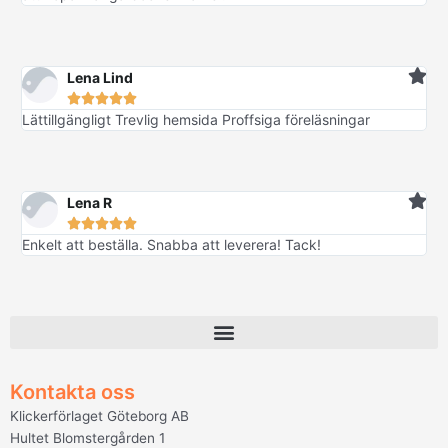
Lena Lind





Lättillgängligt Trevlig hemsida Proffsiga föreläsningar
Lena R





Enkelt att beställa. Snabba att leverera! Tack!
Kontakta oss
Klickerförlaget Göteborg AB
Hultet Blomstergården 1