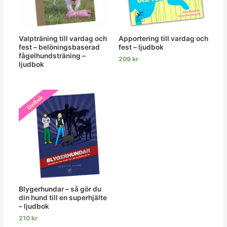
Valpträning till vardag och
Apportering till vardag och
fest – belöningsbaserad
fest – ljudbok
fågelhundsträning –
209
kr
ljudbok
Blygerhundar – så gör du
din hund till en superhjälte
– ljudbok
210
kr