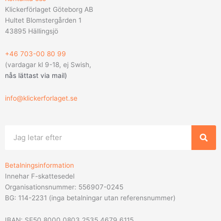
Klickerförlaget Göteborg AB
Hultet Blomstergården 1
43895 Hällingsjö
+46 703-00 80 99
(vardagar kl 9-18, ej Swish,
nås lättast via mail
)
info@klickerforlaget.se
Sök
Betalningsinformation
Innehar F-skattesedel
Organisationsnummer: 556907-0245
BG: 114-2231 (inga betalningar utan referensnummer)
IBAN: SE50 8000 0803 2535 4679 6115