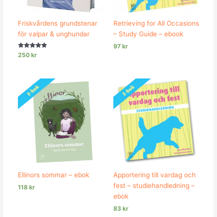
Friskvårdens grundstenar
Retrieving for All Occasions
för valpar & unghundar
– Study Guide – ebook
97
kr
Betygsatt
250
kr
5.00
av 5
Ellinors sommar – ebok
Apportering till vardag och
fest – studiehandledning –
118
kr
ebok
83
kr