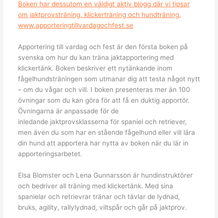
Boken har dessutom en väldigt aktiv blogg där vi tipsar
om jaktprovsträning, klickerträning och hundträning,
www.apporteringtillvardagochfest.se
Apportering till vardag och fest är den första boken på
svenska om hur du kan träna jaktapportering med
klickertänk. Boken beskriver ett nytänkande inom
fågelhundsträningen som utmanar dig att testa något nytt
– om du vågar och vill. I boken presenteras mer än 100
övningar som du kan göra för att få en duktig apportör.
Övningarna är anpassade för de
inledande jaktprovsklasserna för spaniel och retriever,
men även du som har en stående fågelhund eller vill lära
din hund att apportera har nytta av boken när du lär in
apporteringsarbetet.
Elsa Blomster och Lena Gunnarsson är hundinstruktörer
och bedriver all träning med klickertänk. Med sina
spanielar och retrievrar tränar och tävlar de lydnad,
bruks, agility, rallylydnad, viltspår och går på jaktprov.