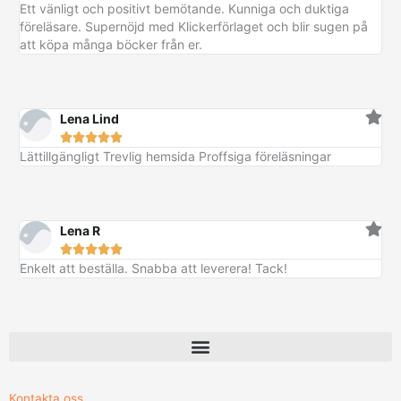
Ett vänligt och positivt bemötande. Kunniga och duktiga
föreläsare. Supernöjd med Klickerförlaget och blir sugen på
att köpa många böcker från er.
Lena Lind





Lättillgängligt Trevlig hemsida Proffsiga föreläsningar
Lena R





Enkelt att beställa. Snabba att leverera! Tack!
Kontakta oss