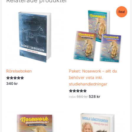
Relaterade produkter
Det
Det
Rea!
ursprungliga
nuvarande
priset
priset
var:
är:
560 kr.
528 kr.
Rörelseboken
Paket: Nosework – allt du
behöver veta inkl.
Betygsatt
340
kr
studiehandledningar
4.75
av 5
Betygsatt
560
kr
528
kr
FRÅN:
5.00
av 5