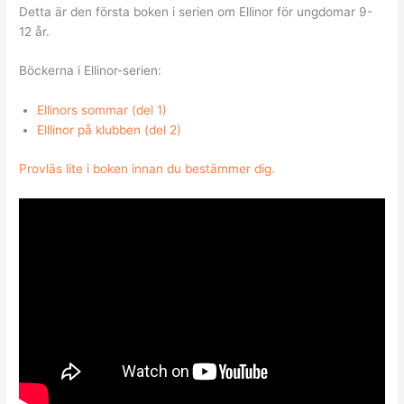
Detta är den första boken i serien om Ellinor för ungdomar 9-
12 år.
Böckerna i Ellinor-serien:
Ellinors sommar (del 1)
Elllinor på klubben (del 2)
Provläs lite i boken innan du bestämmer dig.