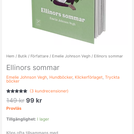
Hem
/
Butik
/
Författare
/
Emelie Johnson Vegh
/ Ellinors sommar
Ellinors sommar
Emelie Johnson Vegh
,
Hundböcker
,
Klickerförlaget
,
Tryckta
böcker
(
3
kundrecensioner)
Betygsatt
3
149
kr
99
kr
5.00
av 5
baserat på
Provläs
kundrecensioner
Tillgänglighet:
I lager
Köps ofta tillsammans med