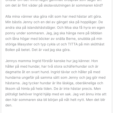
om det är fint väder på skolavslutningen är sommaren körd?
Alla mina vänner ska göra nåt som har med hästar att göra.
Min bästis Jenny och en del av gänget ska på hoppläger. De
andra ska på islandshästsläger. Och Moa ska få hyra en egen
ponny under sommaren. Jag, jag ska hänga nere på bibblan
och låna högar med böcker av snälla Berne, snubbla på min
störiga lillasyster och typ cykla ut och TITTA på min sköthäst
Bollen på betet. Det är vad jag ska göra.
Jennys mamma Ingrid förstår kanske hur jag känner. Hon
håller på med hundar, har två stora schäferhundar och är
dagmatte åt en svart hund. Ingrid tävlar och håller på med
hundarna ungefär på samma sätt som Jenny och jag gör med
hästarna. Jag tycker hundar är lite läskiga, oberäkneliga och
liksom så himla på hela tiden. De är inte hästar precis. Men
plötsligt behöver Ingrid hjälp med en sak. Jag vet ännu inte att
den här sommaren ska bli början på nåt helt nytt. Men det blir
den.