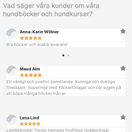
Vad säger våra kunder om våra
hundböcker och hundkurser?
Anna-Karin Willner





Bra böcker och snabb leverans!
Maud Alm





Ett vänligt och positivt bemötande. Kunniga och duktiga
föreläsare. Supernöjd med Klickerförlaget och blir sugen på
att köpa många böcker från er.
Lena Lind





Lättillgängligt Trevlig hemsida Proffsiga föreläsningar