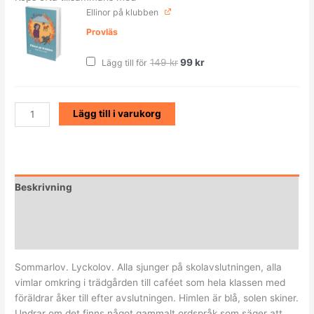
Det
Det
Ellinor på klubben
ursprungliga
nuvarande
priset
priset
Provläs
var:
är:
149 kr.
99 kr.
149
kr
99
kr
Lägg till för
Lägg till i varukorg
Beskrivning
Ytterligare information
Recensioner (3)
Sommarlov. Lyckolov. Alla sjunger på skolavslutningen, alla
vimlar omkring i trädgården till caféet som hela klassen med
föräldrar åker till efter avslutningen. Himlen är blå, solen skiner.
Undrar om det finns något gammalt ordspråk som säger att