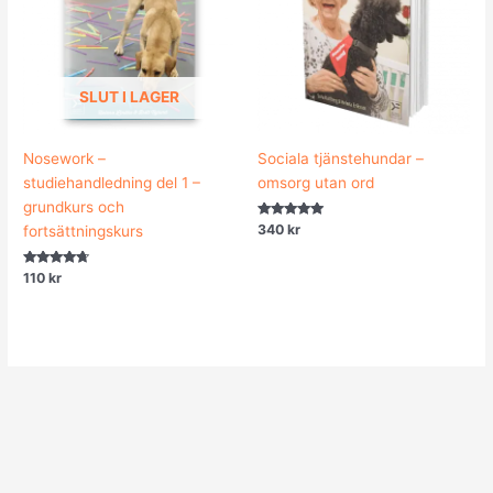
SLUT I LAGER
Nosework –
Sociala tjänstehundar –
studiehandledning del 1 –
omsorg utan ord
grundkurs och
Betygsatt
340
kr
fortsättningskurs
4.89
av 5
Betygsatt
110
kr
4.50
av 5