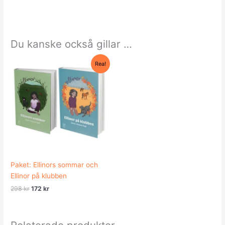
Du kanske också gillar …
Det
Det
Rea!
ursprungliga
nuvarande
priset
priset
var:
är:
298 kr.
172 kr.
Paket: Ellinors sommar och
Ellinor på klubben
298
kr
172
kr