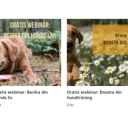
atis webinar: Berika din
Gratis webinar: Boosta din
nds liv
hundträning
r
0
kr