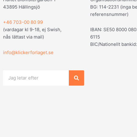
43895 Hällingsjö
BG: 114-2231 (inga be
referensnummer)
+46 703-00 80 99
(vardagar kl 9-18, ej Swish,
IBAN: SE50 8000 08
nås lättast via mail
)
6115
BIC/Nationellt bank
info@klickerforlaget.se
Sök