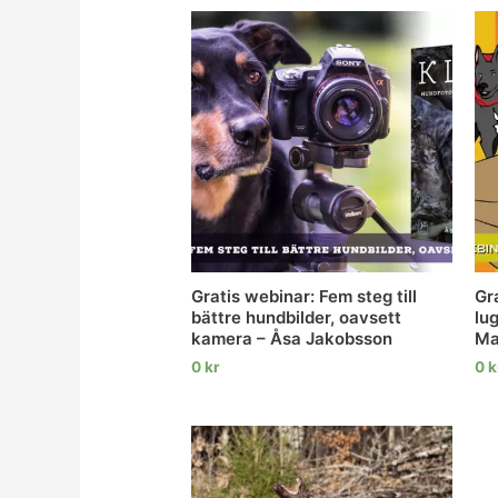
Gratis webinar: Fem steg till
Gr
bättre hundbilder, oavsett
lu
kamera – Åsa Jakobsson
Ma
0
kr
0
k