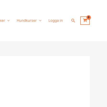
Sök
ker
Hundkurser
Logga in