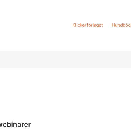
Klickerförlaget
Hundböc
webinarer