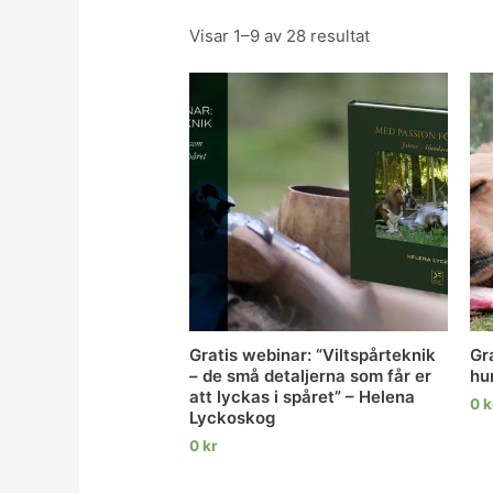
Visar 1–9 av 28 resultat
Gratis webinar: “Viltspårteknik
Gr
– de små detaljerna som får er
hu
att lyckas i spåret” – Helena
0
k
Lyckoskog
0
kr