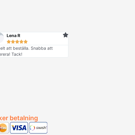
Lena R





elt att beställa. Snabba att
erera! Tack!
ker betalning