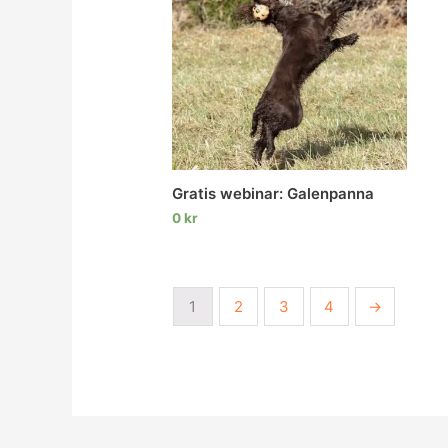
Gratis webinar: Galenpanna
0
kr
1
2
3
4
→