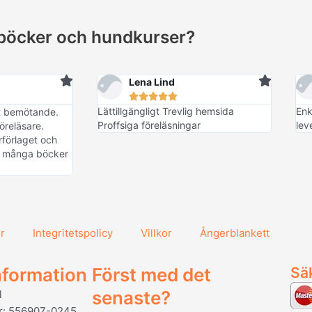
böcker och hundkurser?
Lena Lind





Lättillgängligt Trevlig hemsida
Enk
vt bemötande.
Proffsiga föreläsningar
lev
öreläsare.
förlaget och
pa många böcker
r
Integritetspolicy
Villkor
Ångerblankett
nformation
Först med det
Sä
senaste?
l
r: 556907-0245