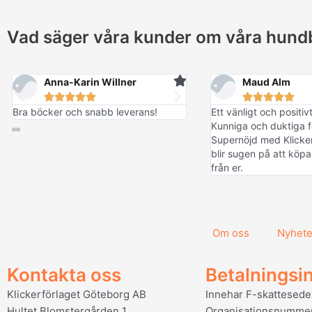
Vad säger våra kunder om våra hund
Anna-Karin Willner
Maud Alm










Bra böcker och snabb leverans!
Ett vänligt och positi
Kunniga och duktiga f
Supernöjd med Klicker
blir sugen på att kö
från er.
Om oss
Nyhete
Kontakta oss
Betalningsi
Klickerförlaget Göteborg AB
Innehar F-skattesede
Hultet Blomstergården 1
Organisationsnumme