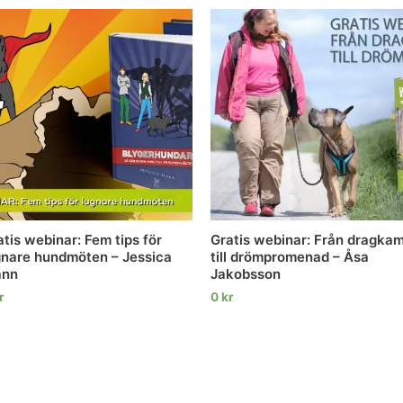
atis webinar: Fem tips för
Gratis webinar: Från dragka
gnare hundmöten – Jessica
till drömpromenad – Åsa
nn
Jakobsson
r
0
kr