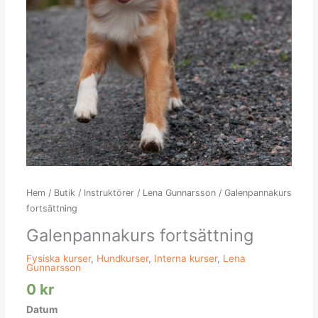
Hem
/
Butik
/
Instruktörer
/
Lena Gunnarsson
/ Galenpannakurs
fortsättning
Galenpannakurs fortsättning
Fysiska kurser
,
Hundkurser
,
Interna kurser
,
Lena
Gunnarsson
0
kr
Datum