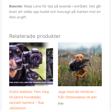
Boende:
Mejla Lena för tips på boende i området. Det går
även att ställa upp husbil och husvagn på marken mot en
liten avgift.
Relaterade produkter
Gratis webinar: Fem steg
Jaga med din retriever –
till bättre hundbilder,
från förberedelse till jakt
oavsett kamera – Åsa
0
kr
Jakobsson