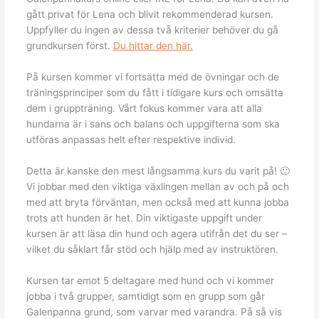
gått privat för Lena och blivit rekommenderad kursen.
Uppfyller du ingen av dessa två kriterier behöver du gå
grundkursen först.
Du hittar den här.
På kursen kommer vi fortsätta med de övningar och de
träningsprinciper som du fått i tidigare kurs och omsätta
dem i gruppträning. Vårt fokus kommer vara att alla
hundarna är i sans och balans och uppgifterna som ska
utföras anpassas helt efter respektive individ.
Detta är kanske den mest långsamma kurs du varit på! 🙂
Vi jobbar med den viktiga växlingen mellan av och på och
med att bryta förväntan, men också med att kunna jobba
trots att hunden är het. Din viktigaste uppgift under
kursen är att läsa din hund och agera utifrån det du ser –
vilket du såklart får stöd och hjälp med av instruktören.
Kursen tar emot 5 deltagare med hund och vi kommer
jobba i två grupper, samtidigt som en grupp som går
Galenpanna grund, som varvar med varandra. På så vis