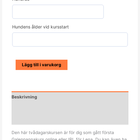
Hundens ålder vid kursstart
Lägg till i varukorg
Beskrivning
Ytterligare information
Recensioner (0)
Den här tvådagarskursen är för dig som gått första
Galenpannakurs online eller IRL för Lena. Du kan även ha