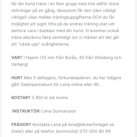
får din hund träna i en liten grupp med inte alltför stora
störningar på en gång, dessutom får den (den väldigt
viktiga!) vilan mellan träningsuppgifterna OCH du får
möjlighet att lugnt titta på de andras träning utan att
behöva vara i bubblan med din hund. Vi kommer också
träna alla/ännu flera samtidigt om vi märker att det går
att ”växla upp” svårigheterna.
VAR?
I Hajom (35 min från Borås, 45 från Göteborg och
Varberg)
HUR?
Max 5 deltagare, förkunskapskrav: du har tidigare
gått Galenpannakurs för Lena online eller IRL
KOSTAR?
3 850 kr ink moms
INSTRUKTÖR:
Lena Gunnarsson
FRÅGOR?
Kontakta Lena på lena@klickerforlaget.se
(helst) eller på telefon (kontorstid) 070-300 80 99