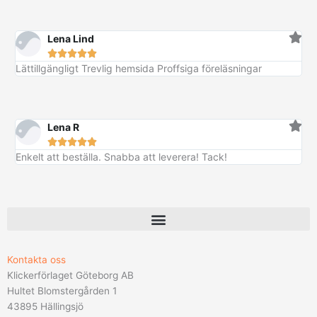
Lena Lind





Lättillgängligt Trevlig hemsida Proffsiga föreläsningar
Lena R





Enkelt att beställa. Snabba att leverera! Tack!
Kontakta oss
Klickerförlaget Göteborg AB
Hultet Blomstergården 1
43895 Hällingsjö