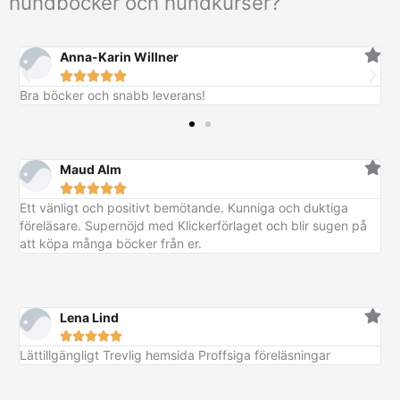
hundböcker och hundkurser?
Anna-Karin Willner





Bra böcker och snabb leverans!
Maud Alm





Ett vänligt och positivt bemötande. Kunniga och duktiga
föreläsare. Supernöjd med Klickerförlaget och blir sugen på
att köpa många böcker från er.
Lena Lind





Lättillgängligt Trevlig hemsida Proffsiga föreläsningar