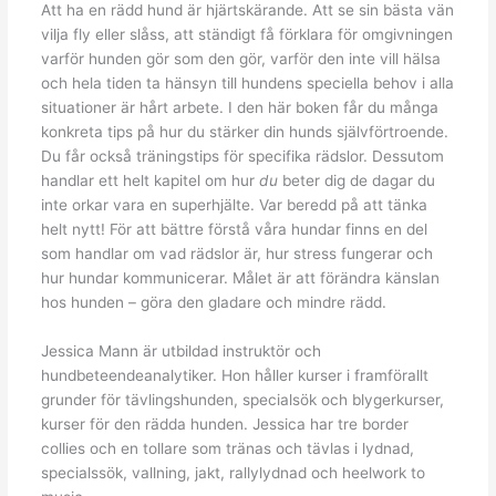
Att ha en rädd hund är hjärtskärande. Att se sin bästa vän
vilja fly eller slåss, att ständigt få förklara för omgivningen
varför hunden gör som den gör, varför den inte vill hälsa
och hela tiden ta hänsyn till hundens speciella behov i alla
situationer är hårt arbete. I den här boken får du många
konkreta tips på hur du stärker din hunds självförtroende.
Du får också träningstips för specifika rädslor. Dessutom
handlar ett helt kapitel om hur
du
beter dig de dagar du
inte orkar vara en superhjälte. Var beredd på att tänka
helt nytt! För att bättre förstå våra hundar finns en del
som handlar om vad rädslor är, hur stress fungerar och
hur hundar kommunicerar. Målet är att förändra känslan
hos hunden – göra den gladare och mindre rädd.
Jessica Mann är utbildad instruktör och
hundbeteendeanalytiker. Hon håller kurser i framförallt
grunder för tävlingshunden, specialsök och blygerkurser,
kurser för den rädda hunden. Jessica har tre border
collies och en tollare som tränas och tävlas i lydnad,
specialssök, vallning, jakt, rallylydnad och heelwork to