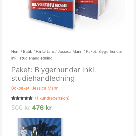
Hem
/
Butik
/
Författare
/
Jessica Mann
/ Paket: Blygerhundar
inkl. studiehandledning
Paket: Blygerhundar inkl.
studiehandledning
Bokpaket
,
Jessica Mann
(
1
kundrecension)
Betygsatt
1
500
kr
476
kr
5.00
av 5
baserat på
kundrecension
Det
Det
ursprungliga
nuvarande
priset
priset