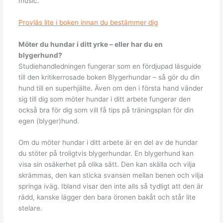
music.
Provläs lite i boken innan du bestämmer dig
Möter du hundar i ditt yrke – eller har du en
blygerhund?
Studiehandledningen fungerar som en fördjupad läsguide
till den kritikerrosade boken Blygerhundar – så gör du din
hund till en superhjälte. Även om den i första hand vänder
sig till dig som möter hundar i ditt arbete fungerar den
också bra för dig som vill få tips på träningsplan för din
egen (blyger)hund.
Om du möter hundar i ditt arbete är en del av de hundar
du stöter på troligtvis blygerhundar. En blygerhund kan
visa sin osäkerhet på olika sätt. Den kan skälla och vilja
skrämmas, den kan sticka svansen mellan benen och vilja
springa iväg. Ibland visar den inte alls så tydligt att den är
rädd, kanske lägger den bara öronen bakåt och står lite
stelare.