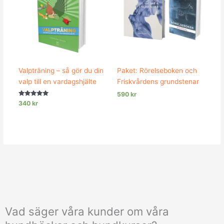
Valpträning – så gör du din
Paket: Rörelseboken och
valp till en vardagshjälte
Friskvårdens grundstenar
590
kr
Betygsatt
340
kr
4.88
av 5
Vad säger våra kunder om våra