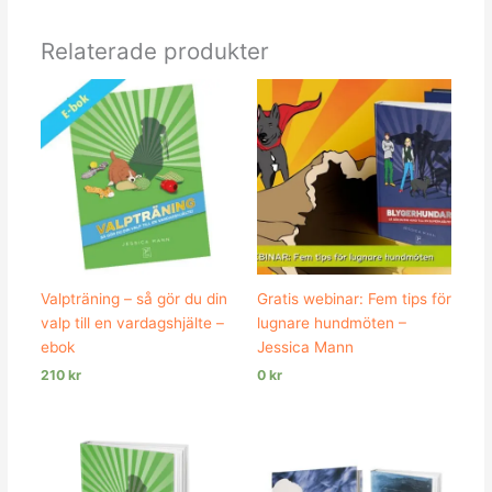
Relaterade produkter
Valpträning – så gör du din
Gratis webinar: Fem tips för
valp till en vardagshjälte –
lugnare hundmöten –
ebok
Jessica Mann
210
kr
0
kr