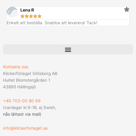
Lena R





Enkelt att beställa. Snabba att leverera! Tack!
Kontakta oss
Klickerförlaget Göteborg AB
Hultet Blomstergården 1
43895 Hällingsjö
+46 703-00 80 99
(vardagar kl 9-18, ej Swish,
nås lättast via mail
)
info@klickerforlaget.se