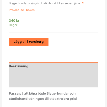
Blygerhundar - så gör du din hund till en superhjälte
Provläs lite i boken
340
kr
I lager
Lägg till i varukorg
Beskrivning
Ytterligare information
Recensioner (1)
Passa på att köpa både Blygerhundar och
studiehandledningen till ett extra bra pris!