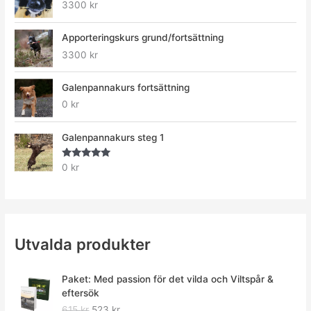
3300
kr
Apporteringskurs grund/fortsättning
3300
kr
Galenpannakurs fortsättning
0
kr
Galenpannakurs steg 1
Betygsatt
0
kr
5.00
av 5
Utvalda produkter
D
D
Paket: Med passion för det vilda och Viltspår &
e
e
eftersök
t
t
615
kr
523
kr