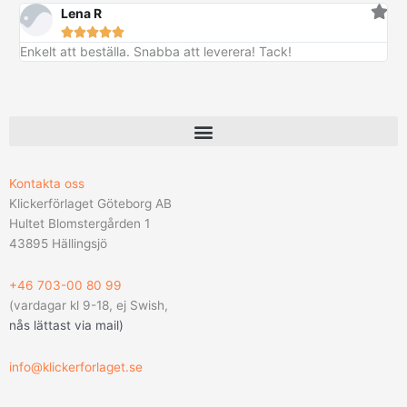
Lena R
.





Enkelt att beställa. Snabba att leverera! Tack!
Kontakta oss
Klickerförlaget Göteborg AB
Hultet Blomstergården 1
43895 Hällingsjö
+46 703-00 80 99
(vardagar kl 9-18, ej Swish,
nås lättast via mail
)
info@klickerforlaget.se