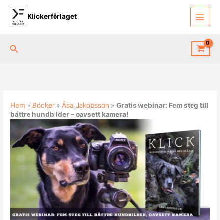
Hoppa
till
Klickerförlaget
innehåll
Sök
Hem
»
Böcker
»
Åsa Jakobsson
»
Gratis webinar: Fem steg till
bättre hundbilder – oavsett kamera!