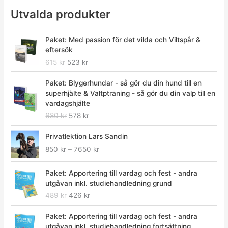
Utvalda produkter
D
D
Paket: Med passion för det vilda och Viltspår &
e
e
eftersök
t
t
615
kr
523
kr
u
n
r
u
D
D
Paket: Blygerhundar - så gör du din hund till en
s
v
e
e
superhjälte & Valtpträning - så gör du din valp till en
p
a
t
t
vardagshjälte
r
r
u
n
680
kr
578
kr
u
a
r
u
n
n
s
v
P
Privatlektion Lars Sandin
g
d
p
a
r
l
e
850
kr
–
7650
kr
r
r
i
i
p
u
a
s
g
r
D
D
n
n
i
Paket: Apportering till vardag och fest - andra
a
i
e
e
g
d
n
utgåvan inkl. studiehandledning grund
p
s
t
t
l
e
t
489
kr
426
kr
r
e
u
n
i
p
e
i
t
r
u
g
r
D
D
r
Paket: Apportering till vardag och fest - andra
s
ä
s
v
a
i
e
e
v
utgåvan inkl. studiehandledning fortsättning