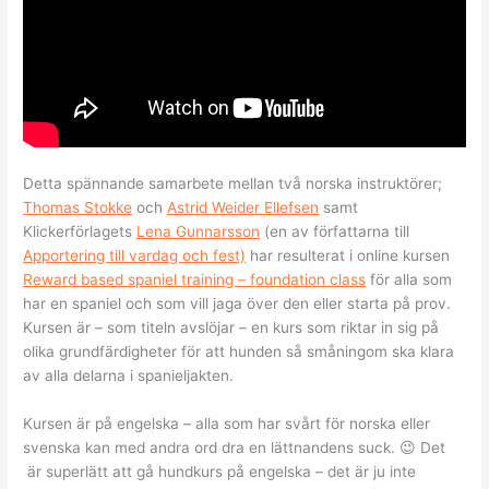
Detta spännande samarbete mellan två norska instruktörer;
Thomas Stokke
och
Astrid Weider Ellefsen
samt
Klickerförlagets
Lena Gunnarsson
(en av författarna till
Apportering till vardag och fest)
har resulterat i online kursen
Reward based spaniel training – foundation class
för alla som
har en spaniel och som vill jaga över den eller starta på prov.
Kursen är – som titeln avslöjar – en kurs som riktar in sig på
olika grundfärdigheter för att hunden så småningom ska klara
av alla delarna i spanieljakten.
Kursen är på engelska – alla som har svårt för norska eller
svenska kan med andra ord dra en lättnandens suck. 😉 Det
är superlätt att gå hundkurs på engelska – det är ju inte