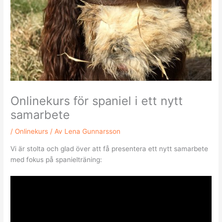
Onlinekurs för spaniel i ett nytt
samarbete
/
Onlinekurs
/ Av
Lena Gunnarsson
Vi är stolta och glad över att få presentera ett nytt samarbete
med fokus på spanielträning: