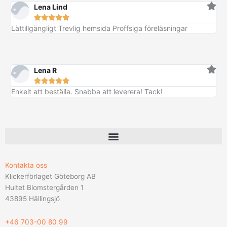
:
Lena Lind
k
5
k
r





3
r
.
Lättillgängligt Trevlig hemsida Proffsiga föreläsningar
9
.
k
r
Lena R
.





Enkelt att beställa. Snabba att leverera! Tack!
Kontakta oss
Klickerförlaget Göteborg AB
Hultet Blomstergården 1
43895 Hällingsjö
+46 703-00 80 99