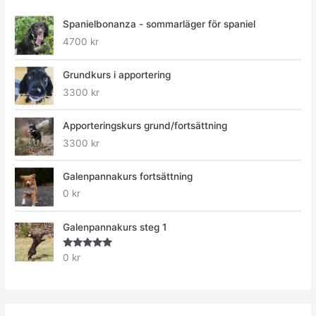
Spanielbonanza - sommarläger för spaniel
4700
kr
Grundkurs i apportering
3300
kr
Apporteringskurs grund/fortsättning
3300
kr
Galenpannakurs fortsättning
0
kr
Galenpannakurs steg 1
Betygsatt
0
kr
5.00
av 5