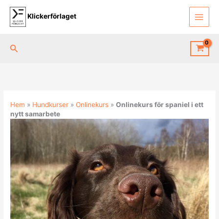
Hoppa
till
Klickerförlaget
innehåll
Sök
Hem
»
Hundkurser
»
Onlinekurs
»
Onlinekurs för spaniel i ett
nytt samarbete