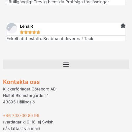
Lättillgängligt Trevlig hemsida Proffsiga föreläsningar
Lena R





Enkelt att beställa. Snabba att leverera! Tack!
Kontakta oss
Klickerförlaget Göteborg AB
Hultet Blomstergården 1
43895 Hällingsjö
+46 703-00 80 99
(vardagar kl 9-18, ej Swish,
nås lättast via mail
)