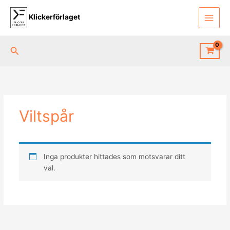
Hoppa
till
Klickerförlaget
innehåll
Sök
Viltspår
Inga produkter hittades som motsvarar ditt
val.