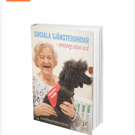
baserat på
kundrecensi
oner