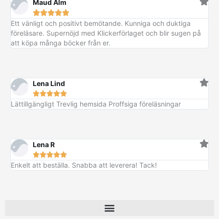
Maud Alm
v
4
r
i
t
6





a
2
.
s
ä
5
Ett vänligt och positivt bemötande. Kunniga och duktiga
r
6
e
r
0
föreläsare. Supernöjd med Klickerförlaget och blir sugen på
:
t
:
att köpa många böcker från er.
4
k
v
4
k
8
r
a
4
r
9
.
r
7
:
Lena Lind
k
5
k
r





3
r
.
Lättillgängligt Trevlig hemsida Proffsiga föreläsningar
9
.
k
r
Lena R
.





Enkelt att beställa. Snabba att leverera! Tack!