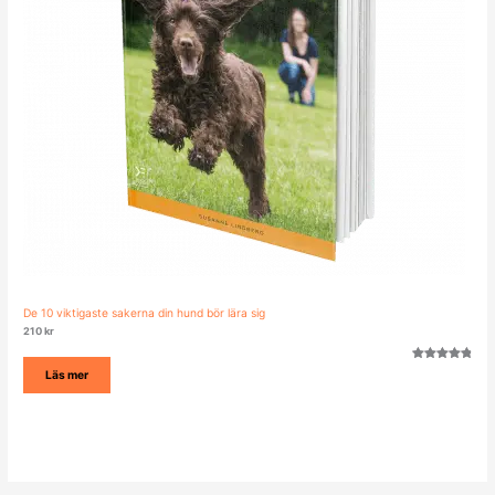
De 10 viktigaste sakerna din hund bör lära sig
210
kr
Betygsatt
16
Läs mer
4.94
av 5
baserat på
kundrecens
ioner