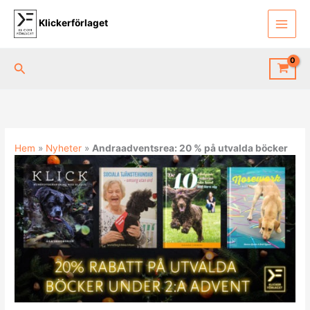
Hoppa
till
Klickerförlaget
innehåll
Sök
Hem
»
Nyheter
»
Andraadventsrea: 20 % på utvalda böcker