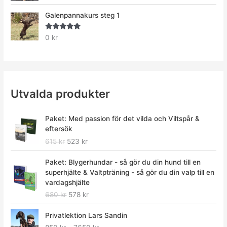
Galenpannakurs steg 1
Betygsatt
0
kr
5.00
av 5
Utvalda produkter
D
D
Paket: Med passion för det vilda och Viltspår &
e
e
eftersök
t
t
615
kr
523
kr
u
n
r
u
D
D
Paket: Blygerhundar - så gör du din hund till en
s
v
e
e
superhjälte & Valtpträning - så gör du din valp till en
p
a
t
t
vardagshjälte
r
r
u
n
680
kr
578
kr
u
a
r
u
n
n
s
v
P
Privatlektion Lars Sandin
g
d
p
a
r
l
e