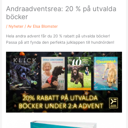
Andraadventsrea: 20 % på utvalda
böcker
/
Nyheter
/ Av
Elsa Blomster
Hela andra advent får du 20 % rabatt på utvalda böcker!
Passa på att fynda den perfekta julklappen till hundnörden!