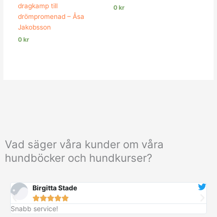
dragkamp till
0
kr
drömpromenad – Åsa
Jakobsson
0
kr
Vad säger våra kunder om våra
hundböcker och hundkurser?
Birgitta Stade





Snabb service!
B