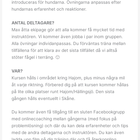
introduceras för hundarna. Övningarna anpassas efter
hundarnas erfarenhet och reaktioner.
ANTAL DELTAGARE?
Max åtta ekipage gör att alla kommer få mycket tid med
instruktören. Vi kommer även jobba i par inom gruppen.
Alla övningar individanpassas. Du förväntas träna mellan
tillfällena för att klara av det sista tillfället då vi alltså
stöter fågel i terräng. 🙂
VAR?
Kursen hålls i området kring Hajom, plus minus några mil
åt varje riktning. Förbered dig på att kursen kommer hållas
på lite olika platser runt Hajom/Hällingsjö. Den sista
gången hålls eventuellt i Skåne.
Du kommer även få tillgång till en sluten Facebookgrupp
med onlinecoaching mellan gångerna (med fokus på
problemlösning) och där du kan dela erfarenheter och tips
med de andra deltagarna och instruktören. Du kan även
ladda upp film på din träning där och få återkoppling.