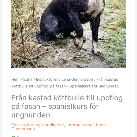
mängd
Hem
/
Butik
/
Instruktörer
/
Lena Gunnarsson
/ Från kastad
köttbulle till uppflog på fasan – spanielkurs för unghunden
Från kastad köttbulle till uppflog
på fasan – spanielkurs för
unghunden
Fysiska kurser
,
Hundkurser
,
Interna kurser
,
Lena
Gunnarsson