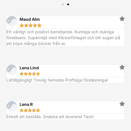
Maud Alm





Ett vänligt och positivt bemötande. Kunniga och duktiga
föreläsare. Supernöjd med Klickerförlaget och blir sugen på
att köpa många böcker från er.
Lena Lind





Lättillgängligt Trevlig hemsida Proffsiga föreläsningar
Lena R





Enkelt att beställa. Snabba att leverera! Tack!