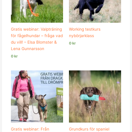
Gratis webinar: Valpträning
Working testkurs
för fågelhundar – fråga vad
nybörjarklass
du vill! – Elsa Blomster &
0
kr
Lena Gunnarsson
0
kr
Gratis webinar: Från
Grundkurs för spaniel