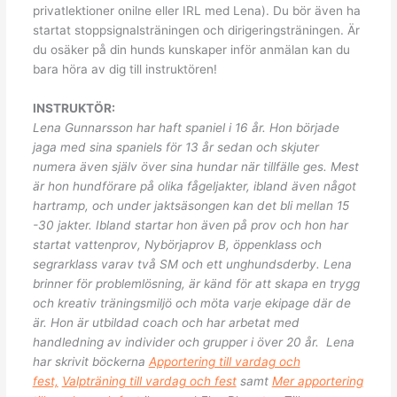
privatlektioner onilne eller IRL med Lena). Du bör även ha
startat stoppsignalsträningen och dirigeringsträningen. Är
du osäker på din hunds kunskaper inför anmälan kan du
bara höra av dig till instruktören!
INSTRUKTÖR:
Lena Gunnarsson har haft spaniel i 16 år. Hon började
jaga med sina spaniels för 13 år sedan och skjuter
numera även själv över sina hundar när tillfälle ges. Mest
är hon hundförare på olika fågeljakter, ibland även något
hartramp, och under jaktsäsongen kan det bli mellan 15
-30 jakter. Ibland startar hon även på prov och hon har
startat vattenprov, Nybörjaprov B, öppenklass och
segrarklass varav två SM och ett unghundsderby. Lena
brinner för problemlösning, är känd för att skapa en trygg
och kreativ träningsmiljö och möta varje ekipage där de
är. Hon är utbildad coach och har arbetat med
handledning av individer och grupper i över 20 år. Lena
har skrivit böckerna
Apportering till vardag och
fest,
Valpträning till vardag och fest
samt
Mer apportering