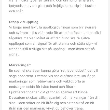
tränar i olika typer av terräng och din hund får lära sig
betydelsen av att glatt och frejdigt kasta sig in i buskar
och snår.
Stopp vid uppflog:
Vi börjar med lekfulla uppflogsövningar som blir svårare
och svårare – tills vi är redo för att stöta fasan under sök i
fågelrika marker. Målet är att din hund ska ta själva
uppfloget som en signal för att stanna och sätta sig ­– vi
tränar alltså frivilliga sitt på uppflog – men även sitt på
signal.
Markeringar:
En spaniel ska även kunna göra ”retrieverjobbet”, det vill
säga apportera. Exempelvis har vi oftast inte lika långa
markeringar som retrievrarna och väldigt ofta är
nedslagen dolda för både hund och förare.
Ljudmarkeringar är viktigt för en spaniel att kunna.
Dessutom skickas sällan spanieln på markeringar från din
sida – den stöter en bit ifrån dig och sitter alltså en bit
ifrån när den markerar, vilket du behöver träna.