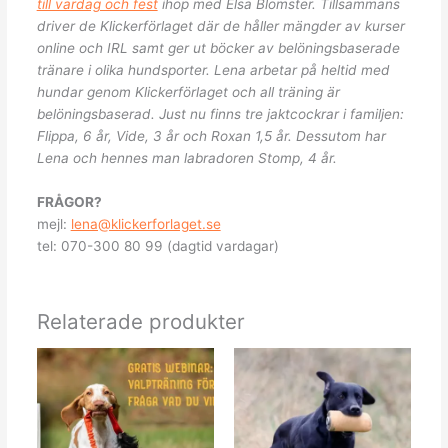
till vardag och fest
ihop med Elsa Blomster. Tillsammans
driver de Klickerförlaget där de håller mängder av kurser
online och IRL samt ger ut böcker av belöningsbaserade
tränare i olika hundsporter. Lena arbetar på heltid med
hundar genom Klickerförlaget och all träning är
belöningsbaserad. Just nu finns tre jaktcockrar i familjen:
Flippa, 6 år, Vide, 3 år och Roxan 1,5 år. Dessutom har
Lena och hennes man labradoren Stomp, 4 år.
FRÅGOR?
mejl:
lena@klickerforlaget.se
tel: 070-300 80 99 (dagtid vardagar)
Relaterade produkter