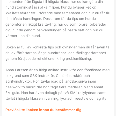
momenten från lägsta till högsta klass, hur du kan göra din
hund störningstålig i olika miljöer, hur du bygger kedjor,
kvalitetssäkrar ert utförande med temabanor och hur du får till
den bästa handlingen. Dessutom får du tips om hur du
genomför en riktigt bra tävling; hur du som förare förbereder
dig, hur du genom banvandringen på bästa sätt och hur du
värmer upp din hund.
Boken är full av konkreta tips och övningar men du får även ta
del av författarens långa hundtränar- och tävlingserfarenhet
genom fördjupade reflektioner kring problemlösning.
Anna Larsson är en flitigt anlitad instruktör och föreläsare med
bakgrund som SBK-instruktör, Canis-instruktör och
agilityinstruktör. Hon tävlar idag på landslagsnivå inom
heelwork to music där hon tagit flera medaljer, bland annat
EM-guld. Hon har även deltagit på två SM i rallylydnad samt
tävlat i högsta klassen i vallning, lydnad, freestyle och agility.
Provläs lite i boken innan du best
ämmer dig