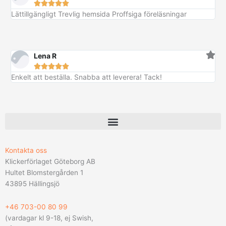





Lättillgängligt Trevlig hemsida Proffsiga föreläsningar
Lena R





Enkelt att beställa. Snabba att leverera! Tack!
Kontakta oss
Klickerförlaget Göteborg AB
Hultet Blomstergården 1
43895 Hällingsjö
+46 703-00 80 99
(vardagar kl 9-18, ej Swish,