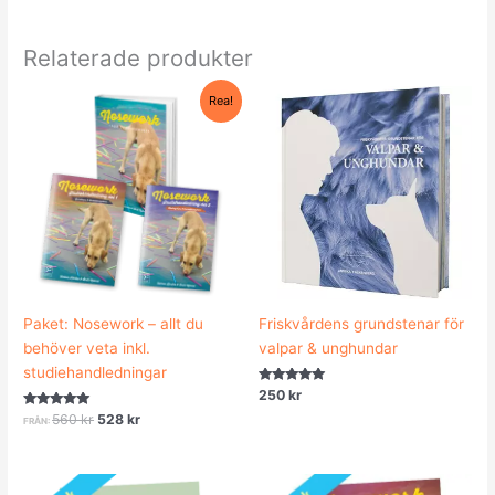
Relaterade produkter
Det
Det
Rea!
ursprungliga
nuvarande
priset
priset
var:
är:
560 kr.
528 kr.
Paket: Nosework – allt du
Friskvårdens grundstenar för
behöver veta inkl.
valpar & unghundar
studiehandledningar
Betygsatt
250
kr
5.00
Betygsatt
av 5
560
kr
528
kr
FRÅN:
5.00
av 5