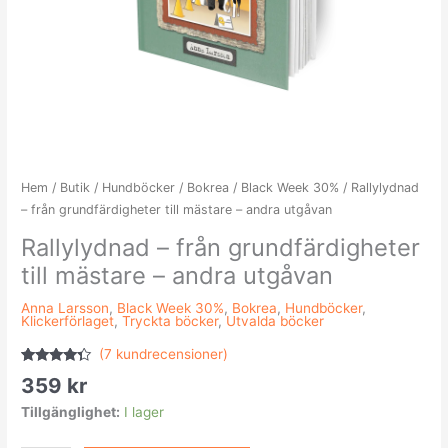
Hem
/
Butik
/
Hundböcker
/
Bokrea
/
Black Week 30%
/ Rallylydnad
– från grundfärdigheter till mästare – andra utgåvan
Rallylydnad – från grundfärdigheter
till mästare – andra utgåvan
Anna Larsson
,
Black Week 30%
,
Bokrea
,
Hundböcker
,
Klickerförlaget
,
Tryckta böcker
,
Utvalda böcker
(
7
kundrecensioner)
Betygsatt
7
359
kr
4.14
av 5
baserat
Tillgänglighet:
I lager
på
kundrecensioner