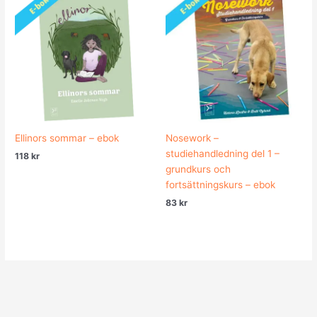
Ellinors sommar – ebok
Nosework –
studiehandledning del 1 –
118
kr
grundkurs och
fortsättningskurs – ebok
83
kr