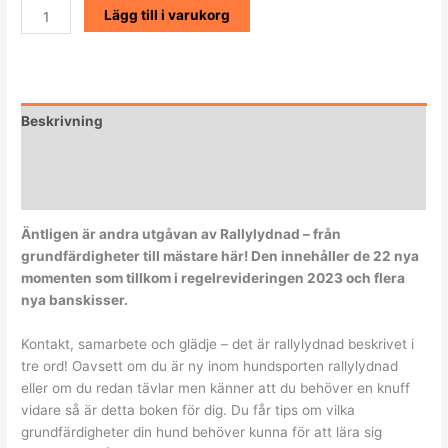
Lägg till i varukorg
Beskrivning
Ytterligare information
Recensioner (7)
Äntligen är andra utgåvan av Rallylydnad – från
grundfärdigheter till mästare här! Den innehåller de 22 nya
momenten som tillkom i regelrevideringen 2023 och flera
nya banskisser.
Kontakt, samarbete och glädje – det är rallylydnad beskrivet i
tre ord! Oavsett om du är ny inom hundsporten rallylydnad
eller om du redan tävlar men känner att du behöver en knuff
vidare så är detta boken för dig. Du får tips om vilka
grundfärdigheter din hund behöver kunna för att lära sig