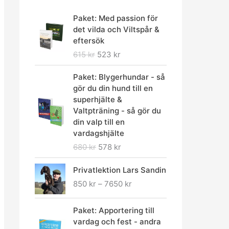
D
D
Paket: Med passion för
e
e
det vilda och Viltspår &
t
t
eftersök
u
n
615
kr
523
kr
r
u
s
v
D
D
Paket: Blygerhundar - så
p
a
e
e
gör du din hund till en
r
r
t
t
superhjälte &
u
a
u
n
Valtpträning - så gör du
n
n
r
u
din valp till en
g
d
s
v
vardagshjälte
l
e
p
a
680
kr
578
kr
i
p
r
r
g
r
u
a
P
Privatlektion Lars Sandin
a
i
n
n
r
p
s
850
kr
–
7650
kr
g
d
i
r
e
l
e
s
i
t
D
D
i
p
i
Paket: Apportering till
s
ä
e
e
g
r
n
vardag och fest - andra
e
r
t
t