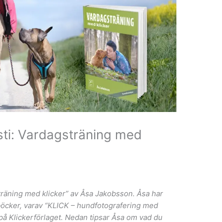
ti: Vardagsträning med
räning med klicker” av Åsa Jakobsson. Åsa har
böcker, varav “
KLICK – hundfotografering med
på Klickerförlaget.
Nedan tipsar Åsa om vad du