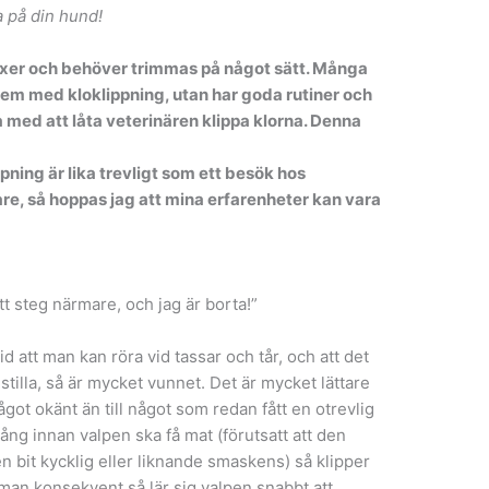
a på din hund!
 växer och behöver trimmas på något sätt. Många
em med kloklippning, utan har goda rutiner och
 med att låta veterinären klippa klorna. Denna
ning är lika trevligt som ett besök hos
re, så hoppas jag att mina erfarenheter kan vara
t steg närmare, och jag är borta!”
att man kan röra vid tassar och tår, och att det
tilla, så är mycket vunnet. Det är mycket lättare
något okänt än till något som redan fått en otrevlig
ång innan valpen ska få mat (förutsatt att den
en bit kycklig eller liknande smaskens) så klipper
r man konsekvent så lär sig valpen snabbt att