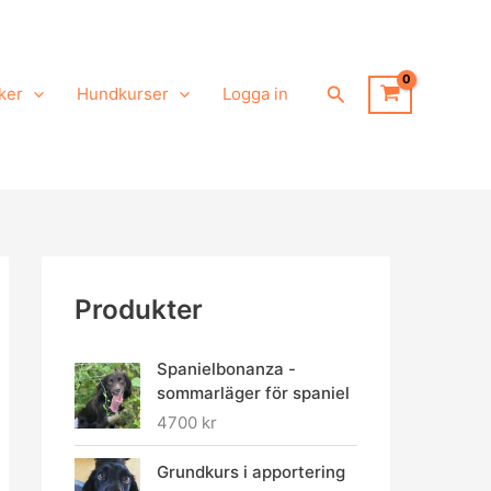
Sök
ker
Hundkurser
Logga in
Produkter
Spanielbonanza -
sommarläger för spaniel
4700
kr
Grundkurs i apportering