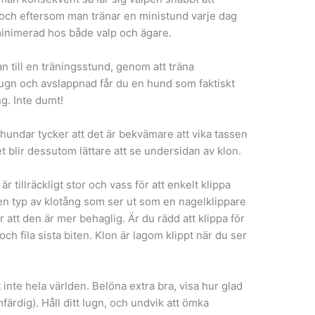
t, och eftersom man tränar en ministund varje dag
minimerad hos både valp och ägare.
n till en träningsstund, genom att träna
ugn och avslappnad får du en hund som faktiskt
g. Inte dumt!
hundar tycker att det är bekvämare att vika tassen
et blir dessutom lättare att se undersidan av klon.
r tillräckligt stor och vass för att enkelt klippa
 en typ av klotång som ser ut som en nagelklippare
 att den är mer behaglig. Är du rädd att klippa för
 och fila sista biten. Klon är lagom klippt när du ser
 inte hela världen. Belöna extra bra, visa hur glad
ärdig). Håll ditt lugn, och undvik att ömka