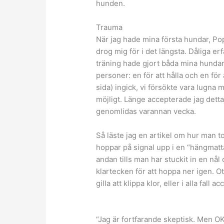
hunden.
Trauma
När jag hade mina första hundar, Pop
drog mig för i det längsta. Dåliga er
träning hade gjort båda mina hundar
personer: en för att hålla och en för
sida) ingick, vi försökte vara lugn
möjligt. Länge accepterade jag dett
genomlidas varannan vecka.
Så läste jag en artikel om hur man t
hoppar på signal upp i en “hängmatta
andan tills man har stuckit in en nål
klartecken för att hoppa ner igen. Ot
gilla att klippa klor, eller i alla fall
“Jag är fortfarande skeptisk. Men OK,