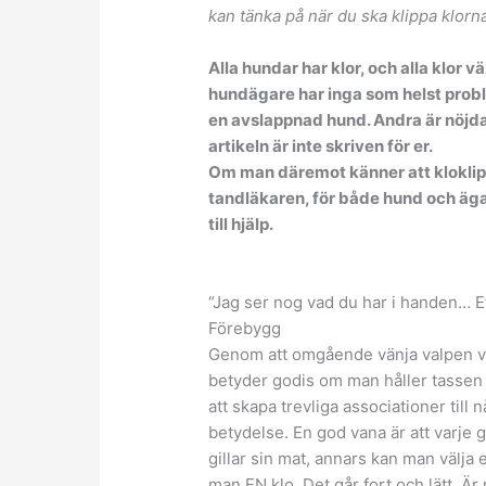
kan tänka på när du ska klippa klorn
Alla hundar har klor, och alla klor
hundägare har inga som helst probl
en avslappnad hund. Andra är nöjda
artikeln är inte skriven för er.
Om man däremot känner att kloklipp
tandläkaren, för både hund och äga
till hjälp.
“Jag ser nog vad du har i handen… Et
Förebygg
Genom att omgående vänja valpen vid 
betyder godis om man håller tassen s
att skapa trevliga associationer till 
betydelse. En god vana är att varje g
gillar sin mat, annars kan man välja 
man EN klo. Det går fort och lätt. Ä