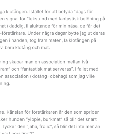
ga klotången. Istället för att betyda “dags för
 en signal för “lekstund med fantastisk belöning på
at (kladdig, illaluktande för min näsa, de får det
r-förstärkare. Under några dagar bytte jag ut deras
gen i handen, tog fram maten, la klotången på
av, bara klotång och mat.
ning skapar man en association mellan två
 fram” och “fantastisk mat serveras”. I fallet med
n association (klotång=obehag) som jag ville
ning.
e. Känslan för förstärkaren är den som sprider
cker hunden “yippie, burkmat” så blir det snart
 Tycker den “jaha, frolic”, så blir det inte mer än
t värt besväret?”.