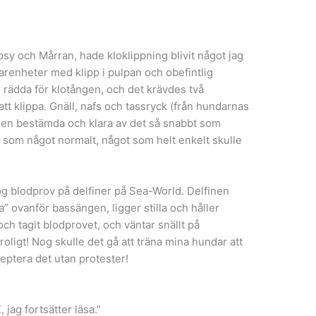
sy och Mårran, hade kloklippning blivit något jag
farenheter med klipp i pulpan och obefintlig
 rädda för klotången, och det krävdes två
 att klippa. Gnäll, nafs och tassryck (från hundarnas
a men bestämda och klara av det så snabbt som
a som något normalt, något som helt enkelt skulle
og blodprov på delfiner på Sea-World. Delfinen
” ovanför bassängen, ligger stilla och håller
 och tagit blodprovet, och väntar snällt på
roligt! Nog skulle det gå att träna mina hundar att
 acceptera det utan protester!
 jag fortsätter läsa.”