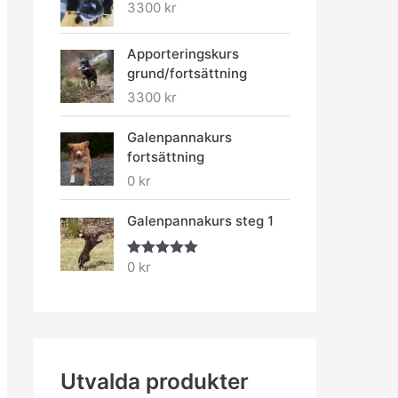
3300
kr
Apporteringskurs
grund/fortsättning
3300
kr
Galenpannakurs
fortsättning
0
kr
Galenpannakurs steg 1
0
kr
Betygsatt
5.00
av 5
Utvalda produkter