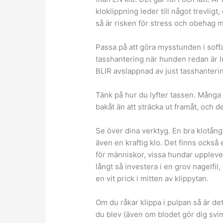
kloklippning leder till något trevlig
så är risken för stress och obehag 
Passa på att göra mysstunden i soffa
tasshantering när hunden redan är l
BLIR avslappnad av just tasshanterin
Tänk på hur du lyfter tassen. Många 
bakåt än att sträcka ut framåt, och d
Se över dina verktyg. En bra klotång ä
även en kraftig klo. Det finns också
för människor, vissa hundar upplever
långt så investera i en grov nagelfil,
en vit prick i mitten av klippytan.
Om du råkar klippa i pulpan så är det
du blev (även om blodet gör dig svimf