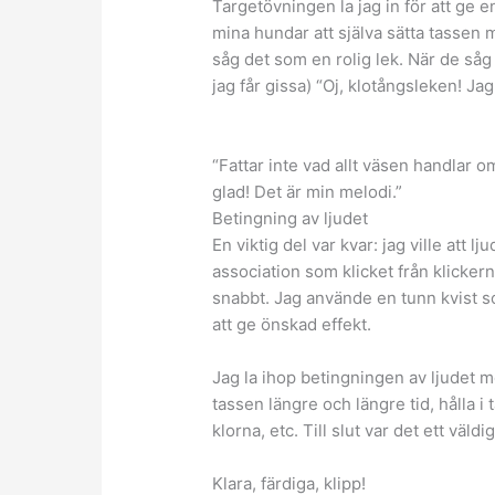
Targetövningen la jag in för att ge e
mina hundar att själva sätta tassen 
såg det som en rolig lek. När de så
jag får gissa) “Oj, klotångsleken! J
“Fattar inte vad allt väsen handlar om
glad! Det är min melodi.”
Betingning av ljudet
En viktig del var kvar: jag ville att 
association som klicket från klickern
snabbt. Jag använde en tunn kvist som j
att ge önskad effekt.
Jag la ihop betingningen av ljudet me
tassen längre och längre tid, hålla 
klorna, etc. Till slut var det ett väldig
Klara, färdiga, klipp!