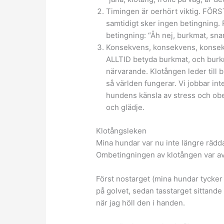
Timingen är oerhört viktig. FÖR
samtidigt sker ingen betingning
betingning: “Åh nej, burkmat, sn
Konsekvens, konsekvens, konsek
ALLTID betyda burkmat, och burk
närvarande. Klotången leder till 
så världen fungerar. Vi jobbar in
hundens känsla av stress och ob
och glädje.
Klotångsleken
Mina hundar var nu inte längre rädda
Ombetingningen av klotången var avkl
Först nostarget (mina hundar tycker a
på golvet, sedan tasstarget sittande 
när jag höll den i handen.