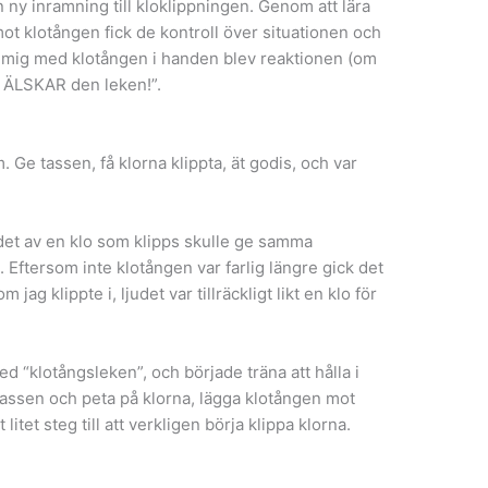
n ny inramning till kloklippningen. Genom att lära
mot klotången fick de kontroll över situationen och
g mig med klotången i handen blev reaktionen (om
ag ÄLSKAR den leken!”.
. Ge tassen, få klorna klippta, ät godis, och var
ljudet av en klo som klipps skulle ge samma
. Eftersom inte klotången var farlig längre gick det
ag klippte i, ljudet var tillräckligt likt en klo för
d “klotångsleken”, och började träna att hålla i
i tassen och peta på klorna, lägga klotången mot
t litet steg till att verkligen börja klippa klorna.