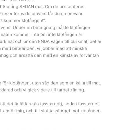
ST klotång SEDAN mat. Om de presenteras
. Presenteras de omvänt får du en omvänd
art kommer klotången!”.
vens. Under en betingning måste klotången
maten kommer inte om inte klotången är
burkmat och är den ENDA vägen till burkmat, det är
te med beteenden, vi jobbar med att minska
ehag och ersätta den med en känsla av förväntan
 för klotången, utan såg den som en källa till mat.
arad och vi gick vidare till targetträning.
tt det är lättare än tasstarget), sedan tasstarget
framför mig, och till slut tasstarget mot klotången