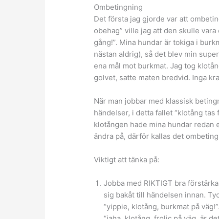
Ombetingning
Det första jag gjorde var att ombetin
obehag” ville jag att den skulle vara
gång!”. Mina hundar är tokiga i burkm
nästan aldrig), så det blev min supe
ena mål mot burkmat. Jag tog klotån
golvet, satte maten bredvid. Inga kr
När man jobbar med klassisk beting
händelser, i detta fallet “klotång tas
klotången hade mina hundar redan e
ändra på, därför kallas det ombeting
Viktigt att tänka på:
Jobba med RIKTIGT bra förstärkar
sig bakåt till händelsen innan. Ty
“yippie, klotång, burkmat på väg!”.
“jaha, klotång, frolic på väg, är de