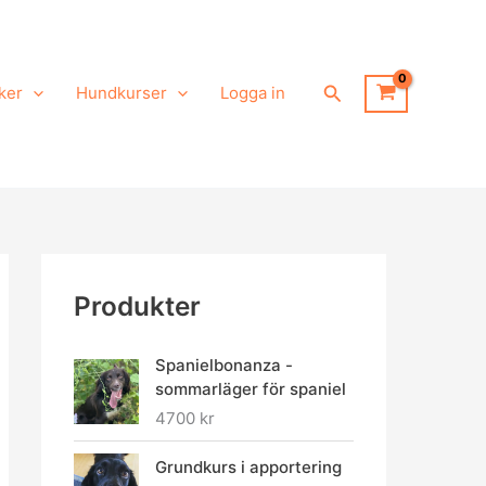
Sök
ker
Hundkurser
Logga in
Produkter
Spanielbonanza -
sommarläger för spaniel
4700
kr
Grundkurs i apportering