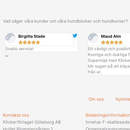
Vad säger våra kunder om våra hundböcker och hundkurser?
Birgitta Stade
Anna-Karin Willn
Maud Alm















Snabb service!
Bra böcker och snabb lev
Ett vänligt och positi
Kunniga och duktiga f
Supernöjd med Klicker
blir sugen på att kö
från er.
Om oss
Nyhete
Kontakta oss
Betalningsinformatio
Klickerförlaget Göteborg AB
Innehar F-skattesede
Hultet Blomstergården 1
Organisationsnumme