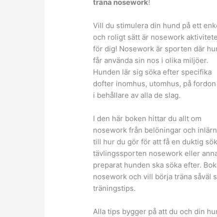
träna nosework
!
Vill du stimulera din hund på ett enk
och roligt sätt är nosework aktivitet
för dig! Nosework är sporten där h
får använda sin nos i olika miljöer.
Hunden lär sig söka efter specifika
dofter inomhus, utomhus, på fordon
i behållare av alla de slag.
I den här boken hittar du allt om
nosework från belöningar och inlär
till hur du gör för att få en duktig 
tävlingssporten nosework eller annan
preparat hunden ska söka efter. Boke
nosework och vill börja träna såväl so
träningstips.
Alla tips bygger på att du och din h