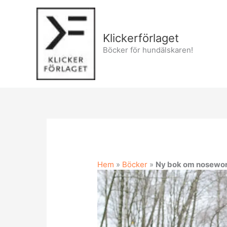
Hoppa
till
innehåll
Klickerförlaget
Böcker för hundälskaren!
Hem
»
Böcker
»
Ny bok om nosewor