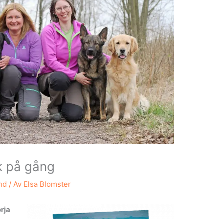
 på gång
nd
/ Av
Elsa Blomster
örja