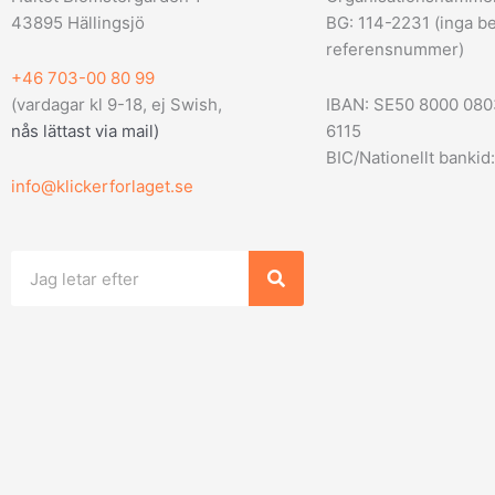
43895 Hällingsjö
BG: 114-2231 (inga be
referensnummer)
+46 703-00 80 99
(vardagar kl 9-18, ej Swish,
IBAN: SE50 8000 08
nås lättast via mail
)
6115
BIC/Nationellt bank
info@klickerforlaget.se
Sök