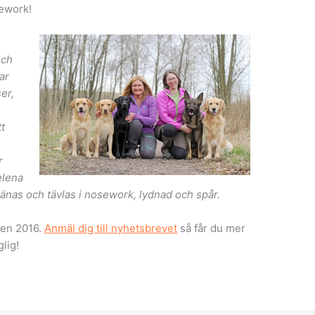
sework!
och
ar
er,
tt
r
elena
änas och tävlas i nosework, lydnad och spår.
ten 2016.
Anmäl dig till nyhetsbrevet
så får du mer
glig!