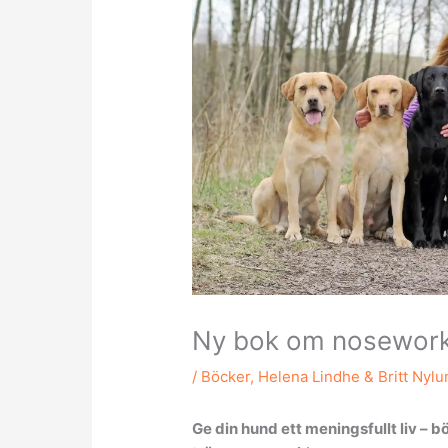
Ny bok om nosework
/
Böcker
,
Helena Lindhe & Britt Nylu
Ge din hund ett meningsfullt liv – b