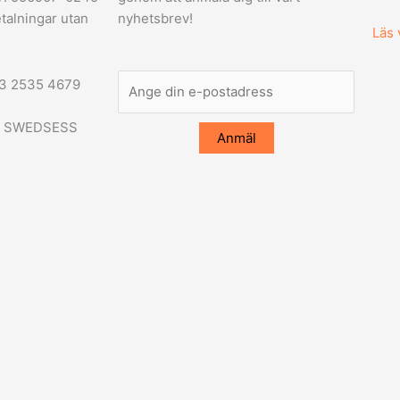
talningar utan
nyhetsbrev!
Läs 
03 2535 4679
id: SWEDSESS