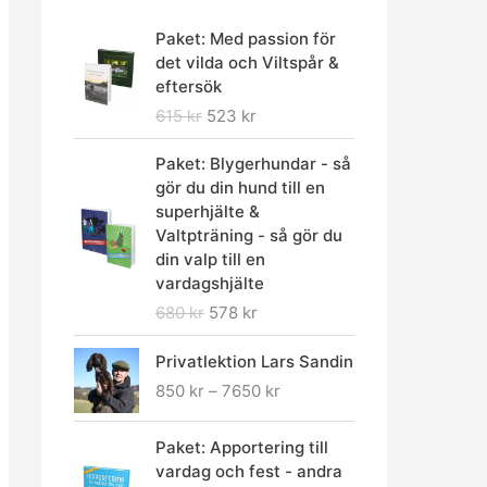
D
D
Paket: Med passion för
e
e
det vilda och Viltspår &
t
t
eftersök
u
n
615
kr
523
kr
r
u
s
v
D
D
Paket: Blygerhundar - så
p
a
e
e
gör du din hund till en
r
r
t
t
superhjälte &
u
a
u
n
Valtpträning - så gör du
n
n
r
u
din valp till en
g
d
s
v
vardagshjälte
l
e
p
a
680
kr
578
kr
i
p
r
r
g
r
u
a
P
Privatlektion Lars Sandin
a
i
n
n
r
p
s
850
kr
–
7650
kr
g
d
i
r
e
l
e
s
i
t
D
D
i
p
i
Paket: Apportering till
s
ä
e
e
g
r
n
vardag och fest - andra
e
r
t
t