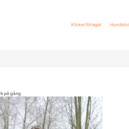
Klickerförlaget
Hundböc
k på gång