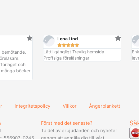
er
Lena Lind





Lättillgängligt Trevlig hemsida
Enk
erans!
vt bemötande.
Proffsiga föreläsningar
lev
öreläsare.
förlaget och
pa många böcker
r
Integritetspolicy
Villkor
Ångerblankett
Säk
n
Först med det senaste?
l
Ta del av erbjudanden och nyheter
r: 556907-0245
genom att anmäla dig till vårt