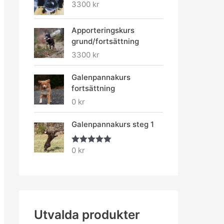
3300
kr
Apporteringskurs
grund/fortsättning
3300
kr
Galenpannakurs
fortsättning
0
kr
Galenpannakurs steg 1
0
kr
Betygsatt
5.00
av 5
Utvalda produkter