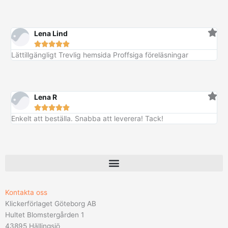
8
r
a
4
r
9
.
r
7
:
Lena Lind
k
5
k
r





3
r
.
Lättillgängligt Trevlig hemsida Proffsiga föreläsningar
9
.
k
r
Lena R
.





Enkelt att beställa. Snabba att leverera! Tack!
Kontakta oss
Klickerförlaget Göteborg AB
Hultet Blomstergården 1
43895 Hällingsjö