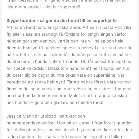
läst några kapitel – det blir superbra!!
Blygerhundar – så gör du din hund till en superhjälte
Att ha en rädd hund är hjärtskärande. Att se sin bästa vän vilja
fly eller slåss, att ständigt få förklara för omgivningen varför
hunden gör som den gör, varför den inte vill hälsa och hela
tiden ta hänsyn till hundens speciella behov i alla situationer är
hårt arbete. I den här boken får du många konkreta tips på hur
du stärker din hunds självförtroende. Du får också träningstips
för specifika rädslor. Dessutom handlar ett helt kapitel om hur
du beter dig de dagar du inte orkar vara en superhjälte. Var
beredd på att tänka helt nytt! För att bättre förstå våra hundar
finns en del som handlar om vad rädslor är, hur stress fungerar
och hur hundar kommunicerar. Målet är att förändra känslan
hos hunden – göra den gladare och mindre rädd.
Jessica Mann är utbildad instruktör och
hundbeteendeanalytiker. Hon håller kurser i framförallt grunder
för tävlingshunden, specialsök och blygerkurser, kurser för den
rädda hunden. Jessica har två border collies och en tollare