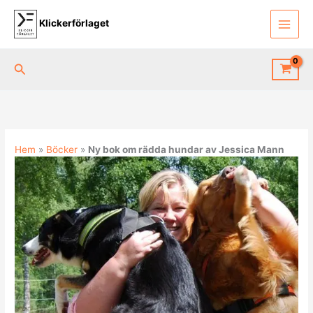
Hoppa
till
Klickerförlaget
innehåll
Sök
Hem
»
Böcker
»
Ny bok om rädda hundar av Jessica Mann