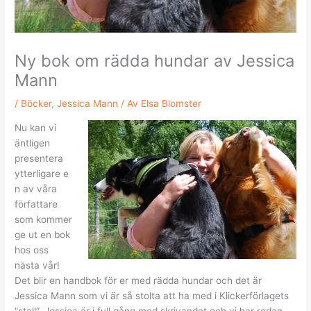
Ny bok om rädda hundar av Jessica
Mann
/
Böcker
,
Jessica Mann
/ Av
Elsa Blomster
Nu kan vi
äntligen
presentera
ytterligare e
n av våra
författare
som kommer
ge ut en bok
hos oss
nästa vår!
Det blir en handbok för er med rädda hundar och det är
Jessica Mann som vi är så stolta att ha med i Klickerförlagets
“stall”. Jessica är i full gång med skrivandet och vi har redan