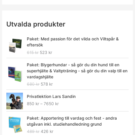
Utvalda produkter
D
D
Paket: Med passion för det vilda och Viltspår &
e
e
eftersök
t
t
615
kr
523
kr
u
n
r
u
D
D
Paket: Blygerhundar - så gör du din hund till en
s
v
e
e
superhjälte & Valtpträning - så gör du din valp till en
p
a
t
t
vardagshjälte
r
r
u
n
680
kr
578
kr
u
a
r
u
n
n
s
v
P
Privatlektion Lars Sandin
g
d
p
a
r
l
e
850
kr
–
7650
kr
r
r
i
i
p
u
a
s
g
r
D
D
n
n
i
Paket: Apportering till vardag och fest - andra
a
i
e
e
g
d
n
utgåvan inkl. studiehandledning grund
p
s
t
t
l
e
t
489
kr
426
kr
r
e
u
n
i
p