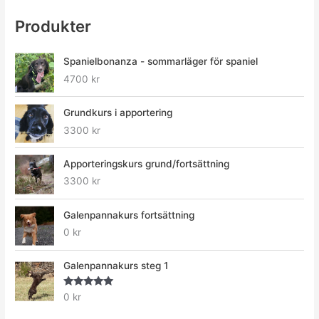
Produkter
Spanielbonanza - sommarläger för spaniel
4700
kr
Grundkurs i apportering
3300
kr
Apporteringskurs grund/fortsättning
3300
kr
Galenpannakurs fortsättning
0
kr
Galenpannakurs steg 1
Betygsatt
0
kr
5.00
av 5