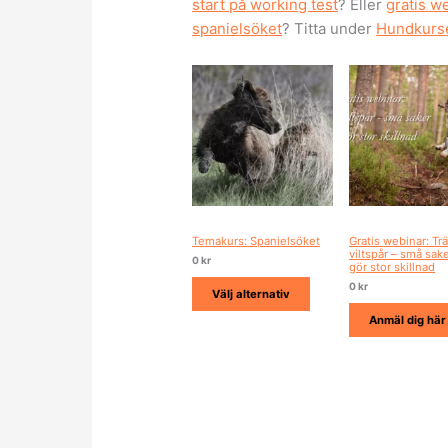
start på working test
? Eller
gratis we
spanielsöket
? Titta under
Hundkurs
Temakurs: Spanielsöket
Gratis webinar: Tr
viltspår – små sak
0
kr
gör stor skillnad
0
kr
Välj alternativ
Anmäl dig här