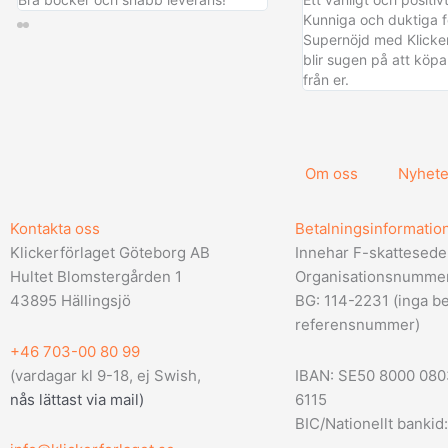
Kunniga och duktiga f
Supernöjd med Klicker
blir sugen på att kö
från er.
Om oss
Nyhete
Kontakta oss
Betalningsinformatio
Klickerförlaget Göteborg AB
Innehar F-skattesede
Hultet Blomstergården 1
Organisationsnumme
43895 Hällingsjö
BG: 114-2231 (inga be
referensnummer)
+46 703-00 80 99
(vardagar kl 9-18, ej Swish,
IBAN: SE50 8000 08
nås lättast via mail
)
6115
BIC/Nationellt bank