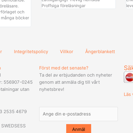
Proffsiga föreläsningar
lev
öreläsare.
förlaget och
pa många böcker
r
Integritetspolicy
Villkor
Ångerblankett
Säk
n
Först med det senaste?
l
Ta del av erbjudanden och nyheter
r: 556907-0245
genom att anmäla dig till vårt
talningar utan
nyhetsbrev!
Läs 
03 2535 4679
id: SWEDSESS