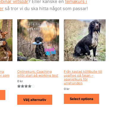
binar viltspår
? Eller kanske en
temakurs i
er
så tror vi du ska hitta något som passar!
äna
Onlinekurs: Coaching
Från kastad köttbulle till
er som
inför start på working test
uppflog på fasan –
spanielkurs för
0
kr
unghunden
0
kr
Betygsat
1
t
4.00
av
5
Select options
Välj alternativ
baserat
på
kundrece
nsion