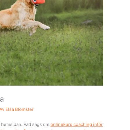
da
 Av
Elsa Blomster
å hemsidan. Vad sägs om
onlinekurs coaching inför