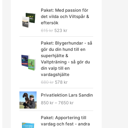
D
D
Paket: Med passion för
e
e
det vilda och Viltspår &
t
t
eftersök
u
n
615
kr
523
kr
r
u
s
v
D
D
Paket: Blygerhundar - så
p
a
e
e
gör du din hund till en
r
r
t
t
superhjälte &
u
a
u
n
Valtpträning - så gör du
n
n
r
u
din valp till en
g
d
s
v
vardagshjälte
l
e
p
a
680
kr
578
kr
i
p
r
r
g
r
u
a
P
Privatlektion Lars Sandin
a
i
n
n
r
p
s
850
kr
–
7650
kr
g
d
i
r
e
l
e
s
i
t
D
D
i
p
i
Paket: Apportering till
s
ä
e
e
g
r
n
vardag och fest - andra
e
r
t
t