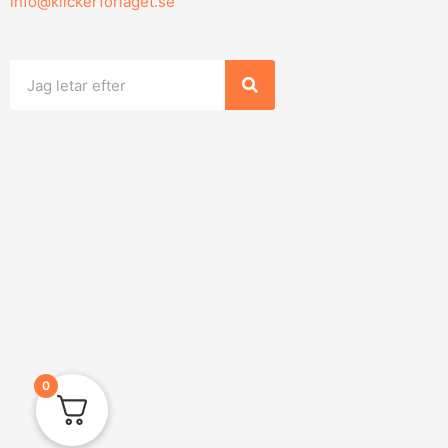
info@klickerforlaget.se
Sök
0