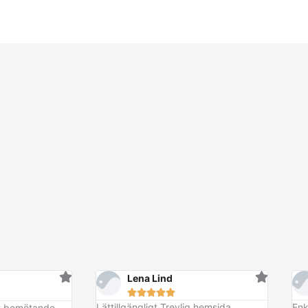
Lena Lind





Lättillgängligt Trevlig hemsida
Enk
vt bemötande.