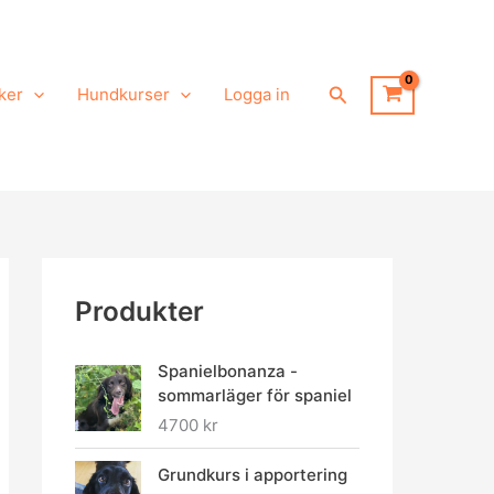
Sök
ker
Hundkurser
Logga in
Produkter
Spanielbonanza -
sommarläger för spaniel
4700
kr
Grundkurs i apportering