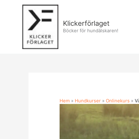
Hoppa
till
innehåll
Klickerförlaget
Böcker för hundälskaren!
Hem
»
Hundkurser
»
Onlinekurs
»
V