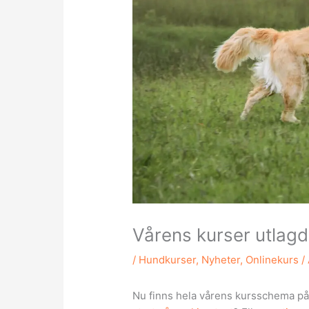
Vårens kurser utlag
/
Hundkurser
,
Nyheter
,
Onlinekurs
/
Nu finns hela vårens kursschema p