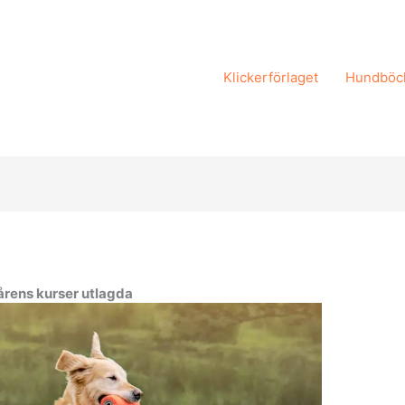
Klickerförlaget
Hundböc
årens kurser utlagda