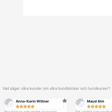
Vad säger våra kunder om våra hundböcker och hundkurser?
Anna-Karin Willner
Maud Alm










Bra böcker och snabb leverans!
Ett vänligt och positi