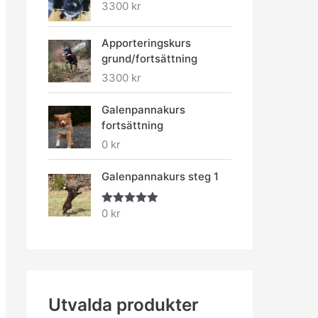
3300
kr
Apporteringskurs
grund/fortsättning
3300
kr
Galenpannakurs
fortsättning
0
kr
Galenpannakurs steg 1
0
kr
Betygsatt
5.00
av 5
Utvalda produkter