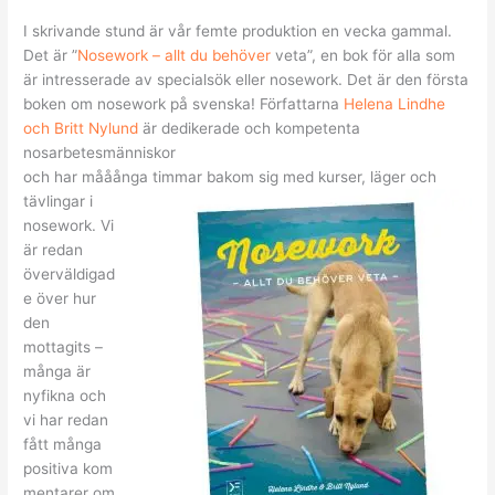
I skrivande stund är vår femte produktion en vecka gammal.
Det är ”
Nosework – allt du behöver
veta”, en bok för alla som
är intresserade av specialsök eller nosework. Det är den första
boken om nosework på svenska! Författarna
Helena Lindhe
och Britt Nylund
är dedikerade och kompetenta
nosarbetesmänniskor
och har mååånga timmar bakom sig med kurser,
läger och
tävlingar i
nosework. Vi
är redan
överväldigad
e över hur
den
mottagits –
många är
nyfikna och
vi har redan
fått många
positiva kom
mentarer om