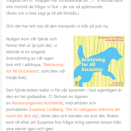
frågade om vi ”möjligen var intresserade av …?” Vi kunde bara
inte motstå de frågor vi fick – de var så spännande.
(Även om vi inte sagt ja till allt förstås.)
Och det har lett oss till den trampolin vi står på just nu.
Nyligen kom vår fjärde och
femte titel ut (ja just det, vi
klämde in en engelsk
översättning av vår egen
bok mitt i alltihopa; ”
Retrieving
for All Occasions
”, som blev vår
tredje bok).
Den fjärde boken kallar vi för vår karamell – fast egentligen är
den en hel godispåse. 🙂 Skriven av ägaren
av
Rackarungarnas hundskola
; instruktören och
journalisten
Susanne Lindberg
. ”
De tio viktigaste sakerna din
hund bör lära sig
”, heter den och handlar om just det. Boken
kom till efter att Susanne fick frågor kring samma teman från
sina elever igen och igen.