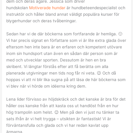
dem och deras ägare. Jessica som driver
hundskolan
Motiverade hundar
är hundbeteendespecialist och
instruktör och håller bland annat väldigt populära kurser för
blygerhundar och deras tvåbeningar.
Sedan har vi de där böckerna som fortfarande är hemliga. 🙂
Vi har precis signat en författare som vi är lite extra glada över
eftersom hen inte bara är en erfaren och kompetent utövare
inom sin hundsport utan även en sådan där person som är
med och utvecklar sporten. Dessutom är hen en bra
skribent. Vi längtar förstås efter att få berätta om alla
planerade utgivningar men tids nog får ni veta. 😉 Och då
hoppas vi att ni blir lika sugna på att läsa de här böckerna som
vi blev när vi hörde om idéerna kring dem.
Lena lider förvisso av höjdskräck och det kanske är bra för det
håller oss kanske från att kasta oss ut handlöst från en hur
hög trampolin som helst. 😉 Men på den vi just nu tänker ta
sats ifrån är vi helt trygga – utsikten är fantastisk! Vi är
förväntansfulla och glada och vi har redan kavlat upp
ärmarna.