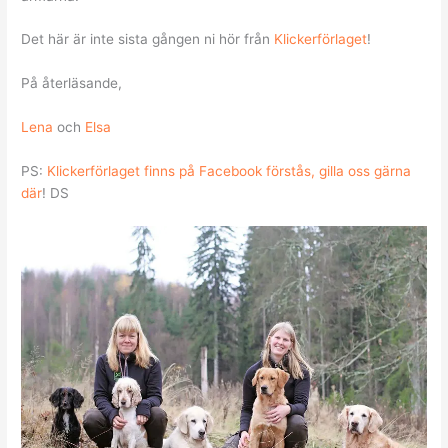
Det här är inte sista gången ni hör från
Klickerförlaget
!
På återläsande,
Lena
och
Elsa
PS:
Klickerförlaget finns på Facebook förstås, gilla oss gärna
där
! DS