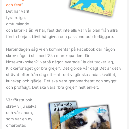
och fest
”.
Det har varit
fyra roliga,
omtumlande
och lärorika år. Vi har, fast det inte alls var vår plan från allra
första början, blivit hängivna och passionerade förläggare.
Häromdagen såg vi en kommentar på Facebook där någon
skrev något i stil med ”Ska man köpa den där
Noseworkboken?” varpå någon svarade ”Ja det tycker jag,
Klickerförlaget gör bra grejer”. Det gjorde vår dag! Det är det vi
strävat efter från dag ett – att det vi gör ska andas kvalitet,
kunskap och glädje. Det ska vara genomarbetat och snyggt
och proffsigt. Det ska vara ”bra grejer” helt enkelt.
Vår första bok
skrev vi ju själva
och vår andra,
som var en ny
omarbetad