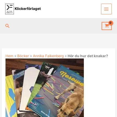
Hoppa
till
Klickerförlaget
innehåll
Sök
Hem
»
Böcker
»
Annika Falkenberg
»
Hör du hur det knakar?