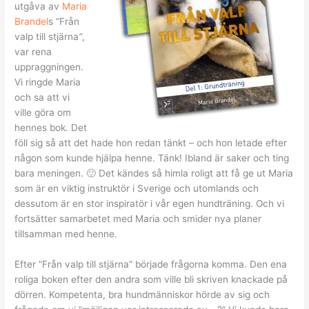
utgåva av
Maria
Brandel
s ”Från
valp till stjärna
”
,
var rena
uppraggningen.
Vi ringde Maria
och sa att vi
ville göra om
hennes bok. Det
föll sig så att det hade hon redan tänkt – och hon letade efter
någon som kunde hjälpa henne. Tänk! Ibland är saker och ting
bara meningen. 🙂 Det kändes så himla roligt att få ge ut Maria
som är en viktig instruktör i Sverige och utomlands och
dessutom är en stor inspiratör i vår egen hundträning. Och vi
fortsätter samarbetet med Maria och smider nya planer
tillsamman med henne.
Efter ”Från valp till stjärna” började frågorna komma. Den ena
roliga boken efter den andra som ville bli skriven knackade på
dörren. Kompetenta, bra hundmänniskor hörde av sig och