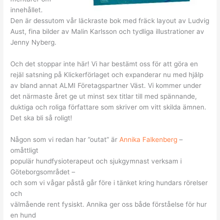
innehållet.
Den är dessutom vår läckraste bok med fräck layout av Ludvig
Aust, fina bilder av Malin Karlsson och tydliga illustrationer av
Jenny Nyberg.
Och det stoppar inte här! Vi har bestämt oss för att göra en
rejäl satsning på Klickerförlaget och expanderar nu med hjälp
av bland annat ALMI Företagspartner Väst. Vi kommer under
det närmaste året ge ut minst sex titlar till med spännande,
duktiga och roliga författare som skriver om vitt skilda ämnen.
Det ska bli så roligt!
Någon som vi redan har ”outat” är
Annika Falkenberg
–
omåttligt
populär hundfysioterapeut och sjukgymnast verksam i
Göteborgsområdet –
och som vi vågar påstå går före i tänket kring hundars rörelser
och
välmående rent fysiskt. Annika ger oss både förståelse för hur
en hund