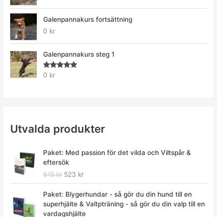
Galenpannakurs fortsättning
0
kr
Galenpannakurs steg 1
Betygsatt
0
kr
5.00
av 5
Utvalda produkter
D
D
Paket: Med passion för det vilda och Viltspår &
e
e
eftersök
t
t
615
kr
523
kr
u
n
r
u
D
D
Paket: Blygerhundar - så gör du din hund till en
s
v
e
e
superhjälte & Valtpträning - så gör du din valp till en
p
a
t
t
vardagshjälte
r
r