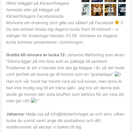
tillhör inlägget på Klickerförlagets
hemsida eller på inlägget på
Klickerförlagets Facebooksida.
Motivera din önskning (och gilla oss såklart på Facebook
)!
Du kan endast önska dig dagens lucka fram till midnatt – vi
stänger för önskningar klockan 23.59. Vinnaren av dagens
lucka kommer presenteras i övermorgon.
Grattis till vinnare av lucka 12:
Johanna Wetterling som skrev:
“Denna ligger på min lista som ev julklapp till sambon!
Problemet är att vi kanske inte ska ge klappar i år, så det hade
varit perfekt att kunna ge till honom som en ”gratisklapp”
Han och vår hund har hunnit vara på två kurser, men ännu är
han inte modig nog till att träna själv. Jag tror att denna bok
skulle ge honom den sista knuffen som behövs för att veta att
man gör rätt
“
Johanna:
Mejla oss på info@klickerforlaget.se och skriv vilken
lucka du vunnit samt ange din postadress och ditt
mobilnummer så skickar vi boken till dig.