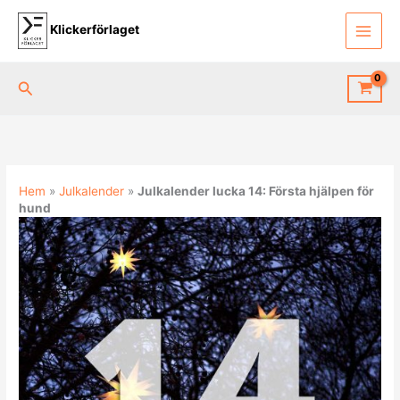
Hoppa
till
Klickerförlaget
innehåll
Sök
Hem
»
Julkalender
»
Julkalender lucka 14: Första hjälpen för
hund