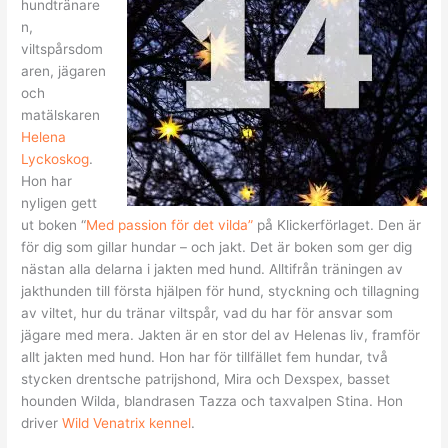
hundtränare
n,
viltspårsdom
aren, jägaren
och
matälskaren
Helena
Lyckoskog
.
Hon har
nyligen gett
ut boken “
Med passion för det vilda”
på Klickerförlaget. Den är
för dig som gillar hundar – och jakt. Det är boken som ger dig
nästan alla delarna i jakten med hund. Alltifrån träningen av
jakthunden till första hjälpen för hund, styckning och tillagning
av viltet, hur du tränar viltspår, vad du har för ansvar som
jägare med mera. Jakten är en stor del av Helenas liv, framför
allt jakten med hund. Hon har för tillfället fem hundar, två
stycken drentsche patrijshond, Mira och Dexspex, basset
hounden Wilda, blandrasen Tazza och taxvalpen Stina. Hon
driver
Wild Venatrix kennel
.