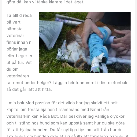
göra då, kan vi tänka klarare i det läget.
Ta alltid reda
på vart
närmsta
veterinär
finns innan ni
börjar jaga
eller beger er
ut på tur. Vet
du om
veterinären
tar emot under helger? Lägg in telefonnumret i din telefonbok
så det går lätt att hitta.
I min bok Med passion för det vilda har jag skrivit ett helt
kapitel om första hjälpen tillsammans med Ninni från
veterinärkliniken Råda Bot. Där beskriver jag vanliga olyckor
och tillstånd hos hund som kan uppstå samt hur du ska göra
för att hjälpa hunden. Du får nyttiga tips om allt från hur du
ska agera om hunden skadat sig så illa att tarmarna hänger ut