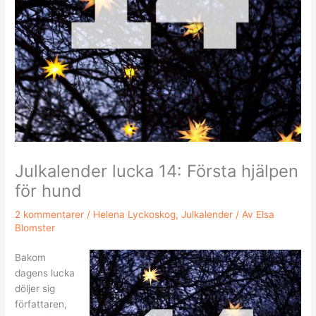
Julkalender lucka 14: Första hjälpen
för hund
2 kommentarer
/
Helena Lyckoskog
,
Julkalender
/ Av
Elsa
Blomster
Bakom
dagens lucka
döljer sig
författaren,