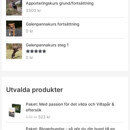
Apporteringskurs grund/fortsättning
3300
kr
Galenpannakurs fortsättning
0
kr
Galenpannakurs steg 1
Betygsatt
0
kr
5.00
av 5
Utvalda produkter
D
D
Paket: Med passion för det vilda och Viltspår &
e
e
eftersök
t
t
615
kr
523
kr
u
n
r
u
D
D
Paket: Blygerhundar - så gör du din hund till en