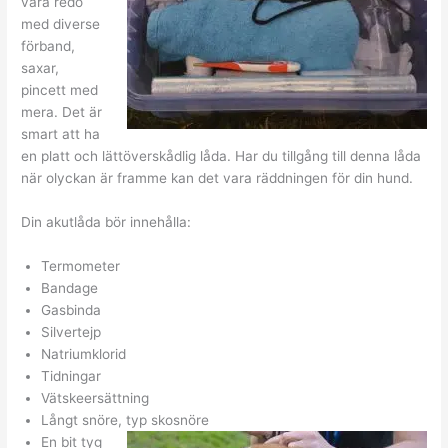
vara redo
med diverse
förband,
saxar,
pincett med
mera. Det är
smart att ha
en platt och lättöverskådlig låda. Har du tillgång till denna låda
när olyckan är framme kan det vara räddningen för din hund.
Din akutlåda bör innehålla:
Termometer
Bandage
Gasbinda
Silvertejp
Natriumklorid
Tidningar
Vätskeersättning
Långt snöre, typ skosnöre
En bit tyg