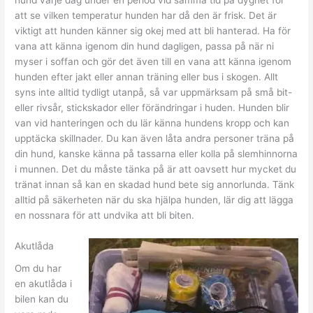
hund varje dag under en period vid samma tid på dygnet för
att se vilken temperatur hunden har då den är frisk. Det är
viktigt att hunden känner sig okej med att bli hanterad. Ha för
vana att känna igenom din hund dagligen, passa på när ni
myser i soffan och gör det även till en vana att känna igenom
hunden efter jakt eller annan träning eller bus i skogen. Allt
syns inte alltid tydligt utanpå, så var uppmärksam på små bit-
eller rivsår, stickskador eller förändringar i huden. Hunden blir
van vid hanteringen och du lär känna hundens kropp och kan
upptäcka skillnader. Du kan även låta andra personer träna på
din hund, kanske känna på tassarna eller kolla på slemhinnorna
i munnen. Det du måste tänka på är att oavsett hur mycket du
tränat innan så kan en skadad hund bete sig annorlunda. Tänk
alltid på säkerheten när du ska hjälpa hunden, lär dig att lägga
en nossnara för att undvika att bli biten.
Akutlåda
Om du har
en akutlåda i
bilen kan du