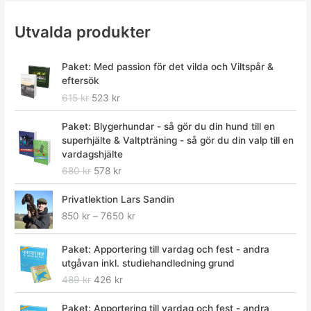
Utvalda produkter
D
D
Paket: Med passion för det vilda och Viltspår &
e
e
eftersök
t
t
615
kr
523
kr
u
n
r
u
D
D
Paket: Blygerhundar - så gör du din hund till en
s
v
e
e
superhjälte & Valtpträning - så gör du din valp till en
p
a
t
t
vardagshjälte
r
r
u
n
680
kr
578
kr
u
a
r
u
n
n
s
v
P
Privatlektion Lars Sandin
g
d
p
a
r
l
e
850
kr
–
7650
kr
r
r
i
i
p
u
a
s
g
r
D
D
n
n
i
Paket: Apportering till vardag och fest - andra
a
i
e
e
g
d
n
utgåvan inkl. studiehandledning grund
p
s
t
t
l
e
t
489
kr
426
kr
r
e
u
n
i
p
e
i
t
r
u
g
r
D
D
r
Paket: Apportering till vardag och fest - andra
s
ä