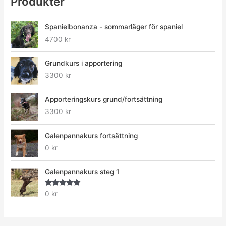
Produkter
Spanielbonanza - sommarläger för spaniel
4700
kr
Grundkurs i apportering
3300
kr
Apporteringskurs grund/fortsättning
3300
kr
Galenpannakurs fortsättning
0
kr
Galenpannakurs steg 1
Betygsatt
0
kr
5.00
av 5