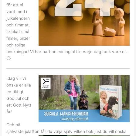
för att ni
varit med i
julkalendern
och rimmat,
skickat små
filmer, bilder
och roliga
önskningar! Vi har haft anledning att le varje dag tack vare er.
🙂
Idag vill vi
önska er alla
en riktigt
God Jul och
ett Gott Nytt
År!
Och på
självaste julafton får du välja själv vilken bok just
du vill önska