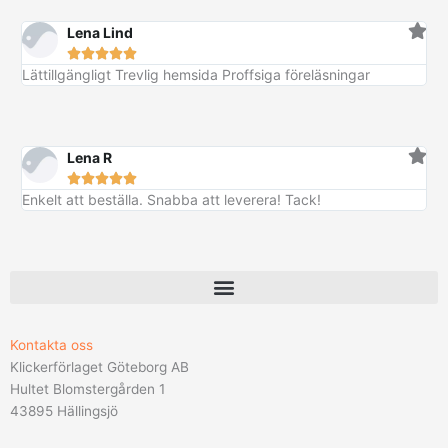
:
Lena Lind
k
5
k
r





3
r
.
Lättillgängligt Trevlig hemsida Proffsiga föreläsningar
9
.
k
r
Lena R
.





Enkelt att beställa. Snabba att leverera! Tack!
Kontakta oss
Klickerförlaget Göteborg AB
Hultet Blomstergården 1
43895 Hällingsjö