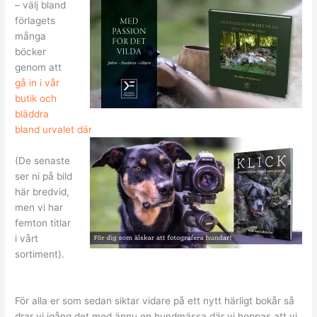
– välj bland
förlagets
många
böcker
genom att
gå in i vår
butik och
bläddra
bland urvalet där
(De senaste
ser ni på bild
här bredvid,
men vi har
femton titlar
i vårt
sortiment).
För alla er som sedan siktar vidare på ett nytt härligt bokår så
drar vi igång det med ännu en hundmässa där vi hoppas att vi