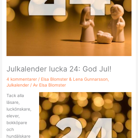
Julkalender lucka 24: God Jul!
4 kommentarer
/
Elsa Blomster & Lena Gunnarsson
,
Julkalender
/ Av
Elsa Blomster
Tack alla
läsare,
luckönskare,
elever,
bokköpare
och
hundälskare