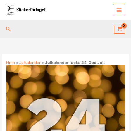
Hoppa
till
Klickerförlaget
innehåll
Sök
Hem
»
Julkalender
»
Julkalender lucka 24: God Jul!