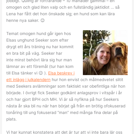
jobbigt. Quling är fortfarande – 10 månader gammal – en
omogen och glad liten valp och en fullständig jaktidiot … så
Lena har fått det hon önskade sig; en hund som kan lära
henne nya saker. 😉
Temat omogen hund går igen hos
Elsas unghund Seeker som efter
drygt ett års träning nu har kommit
en bra bit på väg. Seeker har
inte minst behövt lära sig hur man
lämnar av ett föremål (tur han kom
till Elsa tänker vi 😉 ).
Elsa beskrev i
ett inlägg i julkalendern
hur hon envist och målmedvetet slitit
med Seekers avlämningar som faktiskt var obefintliga när hon
började. I övrigt fick Seeker godkänt anlagsprov i vitspår i år
och har gjort BPH och MH. Vi är så nyfikna på hur Seekers
nästa år ska bli nu när han börjat gå från en brötig ofokuserad
tonåring till ung fokuserad “man” med många fina delar på
plats.
Vi har kunnat konstatera att det är tur att vi inte bara lär oss