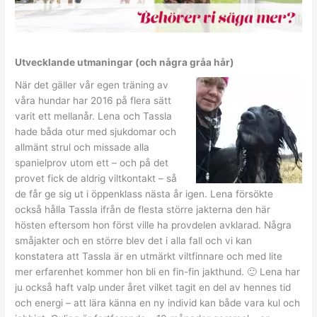
Utvecklande utmaningar (och några gråa hår)
När det gäller vår egen träning av
våra hundar har 2016 på flera sätt
varit ett mellanår. Lena och Tassla
hade båda otur med sjukdomar och
allmänt strul och missade alla
spanielprov utom ett – och på det
provet fick de aldrig viltkontakt – så
de får ge sig ut i öppenklass nästa år igen. Lena försökte
också hålla Tassla ifrån de flesta större jakterna den här
hösten eftersom hon först ville ha provdelen avklarad. Några
småjakter och en större blev det i alla fall och vi kan
konstatera att Tassla är en utmärkt viltfinnare och med lite
mer erfarenhet kommer hon bli en fin-fin jakthund. 🙂 Lena har
ju också haft valp under året vilket tagit en del av hennes tid
och energi – att lära känna en ny individ kan både vara kul och