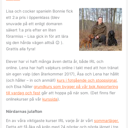
Lisa och cocker spanieln Bonnie fick
ett 2:a pris i öppenklass (blev
snuvade på ett enligt domaren
säkert 1:a pris efter en liten
förarmiss – Lisa gick in för att lära
sig den hårda vägen alltså 😉 ).
Grattis alla fyra!
Elever har vi haft många även detta år, både IRL och
online. Lena har haft valpkurs online i takt med att hon tränat
sin egen valp (den återkommer 2017), Åsa och Lena har hållit
(och håller – in och anmäl!)
kurs i fotgående och stoppsignal
,
och Elsa håller
grundkurs som bygger på vår bok Apportering
till vardag och fest
går att hoppa på när som. (Det finns fler
onlinekurser på vår
kurssida
).
Nördarnas julafton
En av våra viktigaste kurser IRL varje år är vårt
sommarläger.
Detta att få åka på kollo med 24 nördar och nörda järnet i tre