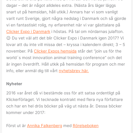
dagar – det är något alldeles extra. (Nästa års läger läggs
snart ut på hemsidan, håll utkik.) Annars har vi som vanligt
varit runt Sverige, gjort några nedslag i Danmark och så gjorde
vi en fantastiskt rolig, ny erfarenhet när vi var gästtalare på
Clicker Expo i Danmark
i höstas. På tal om nördarnas julafton.
😉 Du vet väl att det blir Clicker Expo i Danmark igen 2017? Vi
lovar att du inte vill missa det – kryssa i kalendern direkt; 3 – 5
november. På
Clicker Expos hemsida
står det “join us för the
world´s most innovation animal training conference” och det
är ingen överdrift. Håll utkik på hemsidan för program och mer
info, eller anmäl dig till vårt
nyhetsbrev här.
Nyheter
2016 var året då vi bestämde oss för att satsa ordentligt på
Klickerförlaget. Vi tecknade kontrakt med flera nya författare
och har en hel drös böcker på väg ut nästa år. Dessa böcker
kommer under 2017:
Först ut är
Annika Falkenberg
med
Rörelseboken