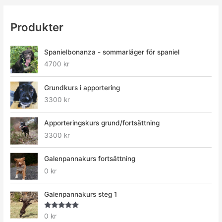
Produkter
Spanielbonanza - sommarläger för spaniel
4700
kr
Grundkurs i apportering
3300
kr
Apporteringskurs grund/fortsättning
3300
kr
Galenpannakurs fortsättning
0
kr
Galenpannakurs steg 1
Betygsatt
0
kr
5.00
av 5