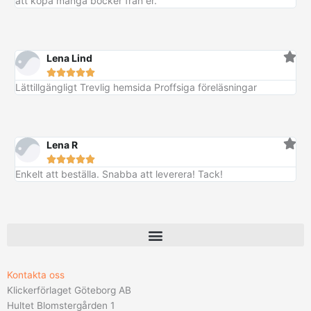
att köpa många böcker från er.
4
k
v
4
k
8
r
a
4
r
9
.
r
7
:
Lena Lind
k
5
k
r





3
r
.
Lättillgängligt Trevlig hemsida Proffsiga föreläsningar
9
.
k
r
Lena R
.





Enkelt att beställa. Snabba att leverera! Tack!
Kontakta oss
Klickerförlaget Göteborg AB
Hultet Blomstergården 1