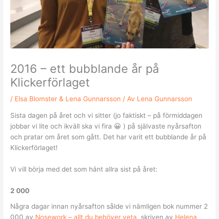
2016 – ett bubblande år på
Klickerförlaget
/
Elsa Blomster & Lena Gunnarsson
/ Av
Lena Gunnarsson
Sista dagen på året och vi sitter (jo faktiskt – på förmiddagen
jobbar vi lite och ikväll ska vi fira 😀 ) på självaste nyårsafton
och pratar om året som gått. Det har varit ett bubblande år på
Klickerförlaget!
Vi vill börja med det som hänt allra sist på året:
2 000
Några dagar innan nyårsafton sålde vi nämligen bok nummer 2
000 av
Nosework – allt du behöver veta
, skriven av
Helena