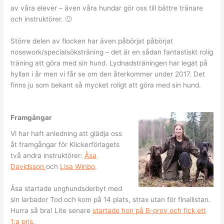
av våra elever – även våra hundar gör oss till bättre tränare
och instruktörer. 🙂
Större delen av flocken har även påbörjat påbörjat
nosework/specialsöksträning – det är en sådan fantastiskt rolig
träning att göra med sin hund. Lydnadsträningen har legat på
hyllan i år men vi får se om den återkommer under 2017. Det
finns ju som bekant så mycket roligt att göra med sin hund.
Framgångar
Vi har haft anledning att glädja oss
åt framgångar för Klickerförlagets
två andra instruktörer:
Åsa
Davidsson
och
Lisa Winbo
.
Åsa startade unghundsderbyt med
sin larbador Tod och kom på 14 plats, strax utan för finallistan.
Hurra så bra! Lite senare
startade hon på B-prov och fick ett
1:a pris.