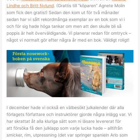
Lindhe och Britt Nylund
. (Grattis till “köparen” Agnete Molin
som fick den gratis!) Sedan den kom ut för två månader
sedan har vi sålt rekordmånga exemplar av en bok som vi i
och för sig hade höga tankar om men att den skulle bli så
poppis är helt överväldigande. Vi planerar redan för omtryck –
något vi normalt gör efter några år med en bok. Väldigt roligt!
I december hade vi också en välbesökt julkalender där alla
förlagets författare och instruktörer gjorde några inlägg var. Vi
har skrattat åt alla kluriga sätt som ni läsare levererat för
att försöka få den julklapp som varje lucka hade – alltifrån
smicker, rim, utpressning (det var springer spanieln Arlo som