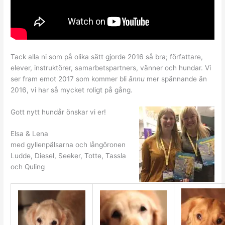
Tack alla ni som på olika sätt gjorde 2016 så bra; författare,
elever, instruktörer, samarbetspartners, vänner och hundar. Vi
ser fram emot 2017 som kommer bli
ännu
mer spännande än
2016, vi har så mycket roligt på gång.
Gott nytt hundår önskar vi er!
Elsa & Lena
med gyllenpälsarna och långöronen
Ludde, Diesel, Seeker, Totte, Tassla
och Quling