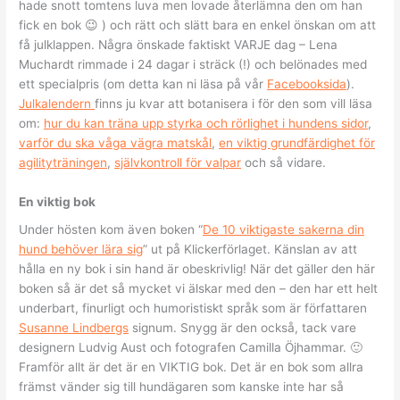
hade snott tomtens luva men lovade återlämna den om han
fick en bok 😉 ) och rätt och slätt bara en enkel önskan om att
få julklappen. Några önskade faktiskt VARJE dag – Lena
Muchardt rimmade i 24 dagar i sträck (!) och belönades med
ett specialpris (om detta kan ni läsa på vår
Facebooksida
).
Julkalendern
finns ju kvar att botanisera i för den som vill läsa
om:
hur du kan träna upp styrka och rörlighet i hundens sidor
,
varför du ska våga vägra matskål
,
en viktig grundfärdighet för
agilityträningen
,
självkontroll för valpar
och så vidare.
En viktig bok
Under hösten kom även boken “
De 10 viktigaste sakerna din
hund behöver lära sig
” ut på Klickerförlaget. Känslan av att
hålla en ny bok i sin hand är obeskrivlig! När det gäller den här
boken så är det så mycket vi älskar med den – den har ett helt
underbart, finurligt och humoristiskt språk som är författaren
Susanne Lindbergs
signum. Snygg är den också, tack vare
designern Ludvig Aust och fotografen Camilla Öjhammar. 🙂
Framför allt är det är en VIKTIG bok. Det är en bok som allra
främst vänder sig till hundägaren som kanske inte har så