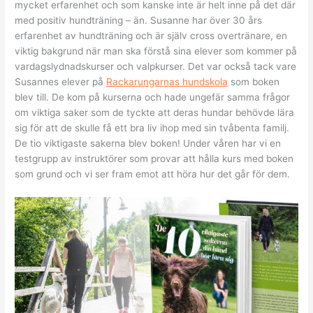
mycket erfarenhet och som kanske inte är helt inne på det där
med positiv hundträning – än. Susanne har över 30 års
erfarenhet av hundträning och är själv cross overtränare, en
viktig bakgrund när man ska förstå sina elever som kommer på
vardagslydnadskurser och valpkurser. Det var också tack vare
Susannes elever på
Rackarungarnas hundskola
som boken
blev till. De kom på kurserna och hade ungefär samma frågor
om viktiga saker som de tyckte att deras hundar behövde lära
sig för att de skulle få ett bra liv ihop med sin tvåbenta familj.
De tio viktigaste sakerna blev boken! Under våren har vi en
testgrupp av instruktörer som provar att hålla kurs med boken
som grund och vi ser fram emot att höra hur det går för dem.