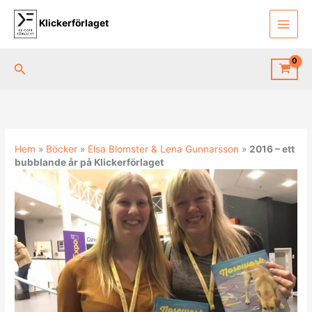
Hoppa
till
Klickerförlaget
innehåll
Sök
Hem
»
Böcker
»
Elsa Blomster & Lena Gunnarsson
»
2016 – ett
bubblande år på Klickerförlaget