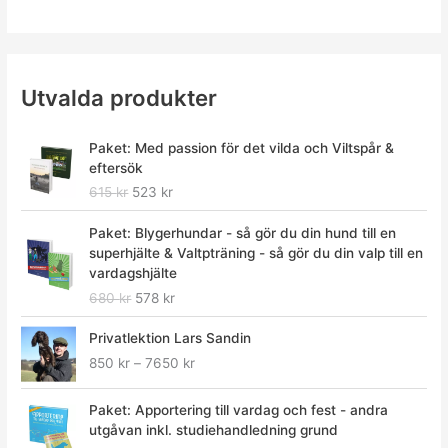
Utvalda produkter
D
D
Paket: Med passion för det vilda och Viltspår &
e
e
eftersök
t
t
615
kr
523
kr
u
n
r
u
D
D
Paket: Blygerhundar - så gör du din hund till en
s
v
e
e
superhjälte & Valtpträning - så gör du din valp till en
p
a
t
t
vardagshjälte
r
r
u
n
680
kr
578
kr
u
a
r
u
n
n
s
v
P
Privatlektion Lars Sandin
g
d
p
a
r
l
e
850
kr
–
7650
kr
r
r
i
i
p
u
a
s
g
r
D
D
n
n
i
Paket: Apportering till vardag och fest - andra
a
i
e
e
g
d
n
utgåvan inkl. studiehandledning grund
p
s
t
t
l
e