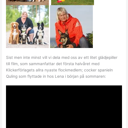
Sist men inte minst vill vi dela med oss av ett litet glädjepiller
till film, som sammanfattar det första halvåret med
Klickerförlagets allra nyaste flockmedlem; cocker spanieln
Quling som flyttade in hos Lena i början på sommaren: